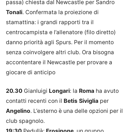
passa) chiesta dal
Newcastle
per Sandro
Tonali
. Confermata la proiezione di
stamattina: i grandi rapporti tra il
centrocampista e l’allenatore (filo diretto)
danno priorità agli Spurs. Per il momento
senza coinvolgere altri club. Ora bisogna
accontentare il Newcastle per provare a
giocare di anticipo
20.30
Gianluigi
Longari
: la
Roma
ha avuto
contatti recenti con il
Betis
Siviglia
per
Angelino
. L’esterno è una delle opzioni per il
club spagnolo.
19:30
Pedullà:
Frosinone
, un gruppo