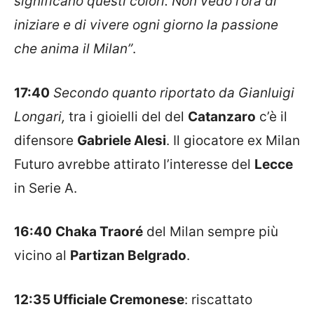
significano questi colori. Non vedo l’ora di
iniziare e di vivere ogni giorno la passione
che anima il Milan”
.
17:40
Secondo quanto riportato da Gianluigi
Longari,
tra i gioielli del del
Catanzaro
c’è il
difensore
Gabriele Alesi
. Il giocatore ex Milan
Futuro avrebbe attirato l’interesse del
Lecce
in Serie A.
16:40
Chaka Traoré
del Milan sempre più
vicino al
Partizan Belgrado
.
12:35 Ufficiale Cremonese
: riscattato