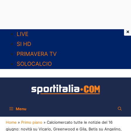
×
Vai
LIVE
al
SI HD
contenuto
PRIMAVERA TV
SOLOCALCIO
Menu
Home
»
Primo piano
»
Calciomercato tutte le notizie del 16
giugno: novità su Vicario, Greenwood e Gila, Betis su Angelino,