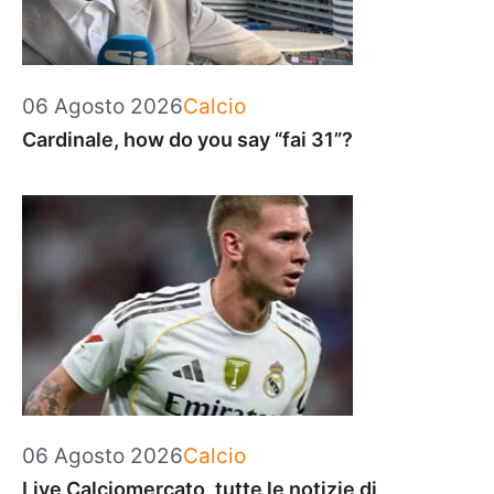
Categorie
06 Agosto 2026
Calcio
Cardinale, how do you say “fai 31”?
Categorie
06 Agosto 2026
Calcio
Live Calciomercato, tutte le notizie di