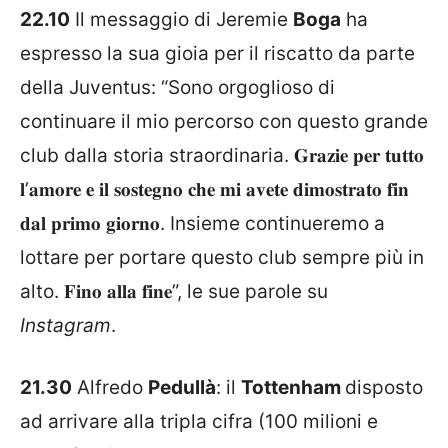
22.10
Il messaggio di Jeremie
Boga
ha
espresso la sua gioia per il riscatto da parte
della Juventus: “Sono orgoglioso di
continuare il mio percorso con questo grande
club dalla storia straordinaria. 𝐆𝐫𝐚𝐳𝐢𝐞 𝐩𝐞𝐫 𝐭𝐮𝐭𝐭𝐨
𝐥’𝐚𝐦𝐨𝐫𝐞 𝐞 𝐢𝐥 𝐬𝐨𝐬𝐭𝐞𝐠𝐧𝐨 𝐜𝐡𝐞 𝐦𝐢 𝐚𝐯𝐞𝐭𝐞 𝐝𝐢𝐦𝐨𝐬𝐭𝐫𝐚𝐭𝐨 𝐟𝐢𝐧
𝐝𝐚𝐥 𝐩𝐫𝐢𝐦𝐨 𝐠𝐢𝐨𝐫𝐧𝐨. Insieme continueremo a
lottare per portare questo club sempre più in
alto. 𝐅𝐢𝐧𝐨 𝐚𝐥𝐥𝐚 𝐟𝐢𝐧𝐞”, le sue parole su
Instagram
.
21.30
Alfredo
Pedullà
: il
Tottenham
disposto
ad arrivare alla tripla cifra (100 milioni e