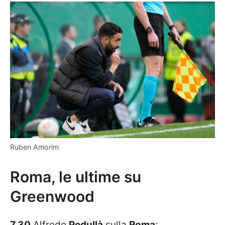
Ruben Amorim
Roma, le ultime su
Greenwood
7.30
Alfredo
Pedullà
sulla
Roma
: