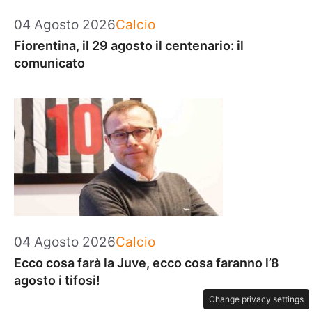
Categorie
04 Agosto 2026
Calcio
Fiorentina, il 29 agosto il centenario: il
comunicato
Categorie
04 Agosto 2026
Calcio
Ecco cosa farà la Juve, ecco cosa faranno l’8
agosto i tifosi!
Change privacy settings