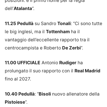
posizioni: è il primo nome per la regia
dell’
Atalanta
“.
11.25
Pedullà
su Sandro
Tonali
: “Ci sono tutte
le big inglesi, ma il
Tottenham
ha il
vantaggio dell’eccellente rapporto tra il
centrocampista e Roberto
De Zerbi
“.
11.00 UFFICIALE
Antonio
Rudiger
ha
prolungato il suo rapporto con il
Real Madrid
fino al 2027.
10.40 Pedullà
: “
Bisoli
nuovo allenatore della
Pistoiese
“.