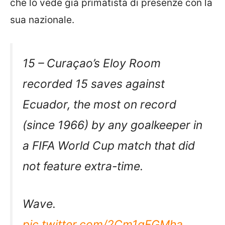
che lo vede già primatista di presenze con la
sua nazionale.
15 – Curaçao’s Eloy Room
recorded 15 saves against
Ecuador, the most on record
(since 1966) by any goalkeeper in
a FIFA World Cup match that did
not feature extra-time.
Wave.
pic.twitter.com/2Cm1qFGMha