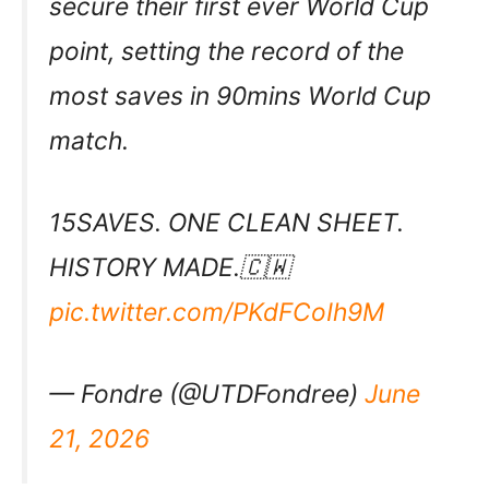
secure their first ever World Cup
point, setting the record of the
most saves in 90mins World Cup
match.
15SAVES. ONE CLEAN SHEET.
HISTORY MADE.🇨🇼
pic.twitter.com/PKdFCoIh9M
— Fondre (@UTDFondree)
June
21, 2026