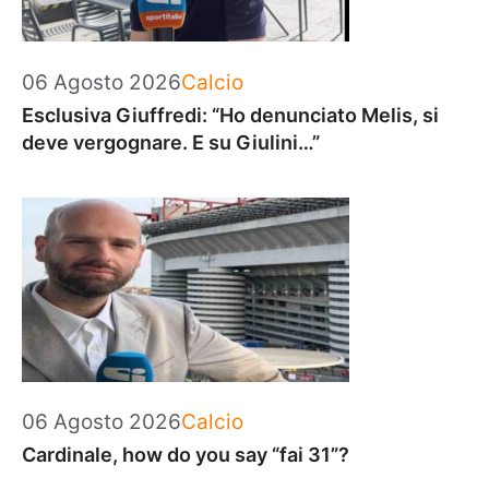
Categorie
06 Agosto 2026
Calcio
Esclusiva Giuffredi: “Ho denunciato Melis, si
deve vergognare. E su Giulini…”
Categorie
06 Agosto 2026
Calcio
Cardinale, how do you say “fai 31”?