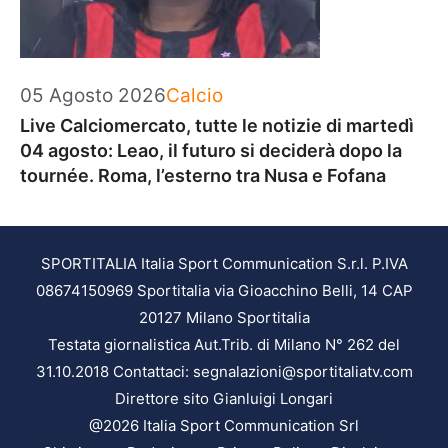
Categorie
05 Agosto 2026
Calcio
Live Calciomercato, tutte le notizie di martedì
04 agosto: Leao, il futuro si deciderà dopo la
tournée. Roma, l’esterno tra Nusa e Fofana
SPORTITALIA Italia Sport Communication S.r.l. P.IVA
08674150969 Sportitalia via Gioacchino Belli, 14 CAP
20127 Milano Sportitalia
Testata giornalistica Aut.Trib. di Milano N° 262 del
31.10.2018 Contattaci: segnalazioni@sportitaliatv.com
Direttore sito Gianluigi Longari
@2026 Italia Sport Communication Srl