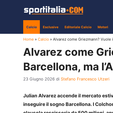
Vai
al
contenuto
Calcio
Esclusive
Editoriale Calcio
Motori
Home
»
Calcio
»
Alvarez come Griezmann? Vuole il 
Alvarez come Gri
Barcellona, ma l’
23 Giugno 2026
di
Stefano Francesco Utzeri
Julian Alvarez accende il mercato estiv
inseguire il sogno Barcellona. I Colch
clausola rescissoria da 500 milioni, ap