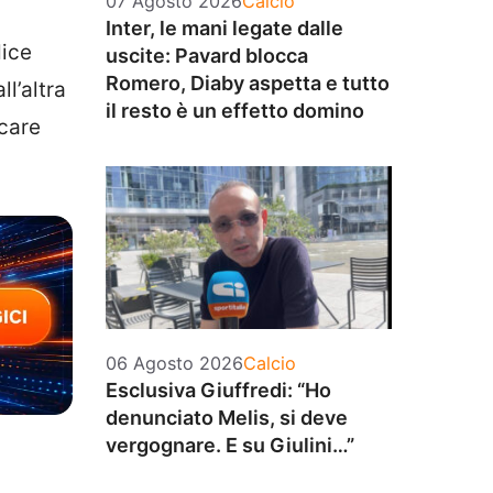
07 Agosto 2026
Calcio
Inter, le mani legate dalle
dice
uscite: Pavard blocca
Romero, Diaby aspetta e tutto
l’altra
il resto è un effetto domino
icare
Categorie
06 Agosto 2026
Calcio
Esclusiva Giuffredi: “Ho
denunciato Melis, si deve
vergognare. E su Giulini…”