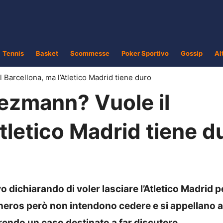
Tennis
Basket
Scommesse
Poker Sportivo
Gossip
Al
Barcellona, ma l’Atletico Madrid tiene duro
ezmann? Vuole il
Atletico Madrid tiene d
o dichiarando di voler lasciare l’Atletico Madrid p
oneros però non intendono cedere e si appellano 
rendo un caso destinato a far discutere.