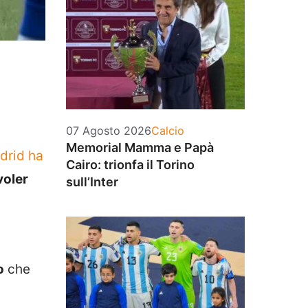
Categorie
07 Agosto 2026
Calcio
Memorial Mamma e Papà
adrid ha
Cairo: trionfa il Torino
voler
sull’Inter
o
che