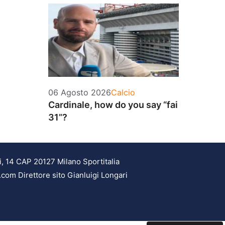
Categorie
06 Agosto 2026
Calcio
Cardinale, how do you say “fai
31”?
i, 14 CAP 20127 Milano Sportitalia
.com Direttore sito Gianluigi Longari