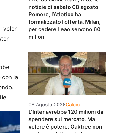
notizie di sabato 08 agosto:
Romero, l’Atletico ha
formalizzato l’offerta. Milan,
i voler
per cedere Leao servono 60
milioni
ster
ebbe
 con la
Mondo.
ile.
Categorie
08 Agosto 2026
Calcio
L’Inter avrebbe 120 milioni da
spendere sul mercato. Ma
volere è potere: Oaktree non