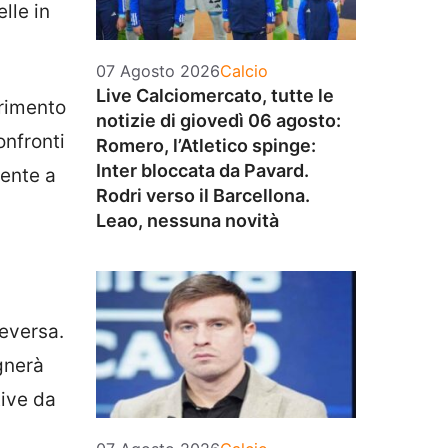
lle in
Categorie
07 Agosto 2026
Calcio
Live Calciomercato, tutte le
erimento
notizie di giovedì 06 agosto:
onfronti
Romero, l’Atletico spinge:
Inter bloccata da Pavard.
mente a
Rodri verso il Barcellona.
Leao, nessuna novità
ceversa.
gnerà
tive da
Categorie