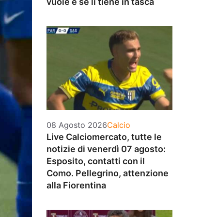
vuole e se li tiene in tasca
Categorie
08 Agosto 2026
Calcio
Live Calciomercato, tutte le
notizie di venerdì 07 agosto:
Esposito, contatti con il
Como. Pellegrino, attenzione
alla Fiorentina