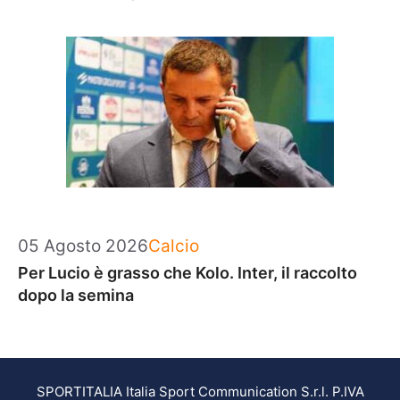
Categorie
05 Agosto 2026
Calcio
Per Lucio è grasso che Kolo. Inter, il raccolto
dopo la semina
SPORTITALIA Italia Sport Communication S.r.l. P.IVA