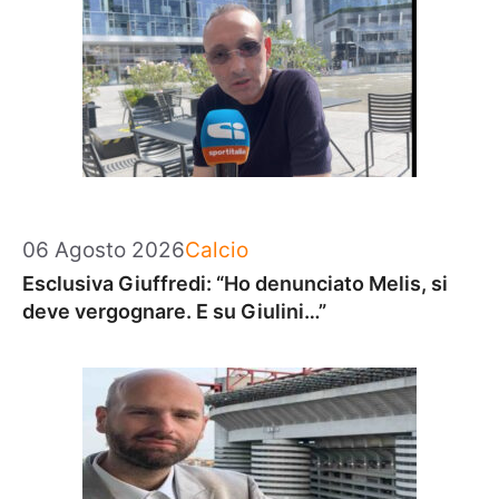
Categorie
06 Agosto 2026
Calcio
Esclusiva Giuffredi: “Ho denunciato Melis, si
deve vergognare. E su Giulini…”