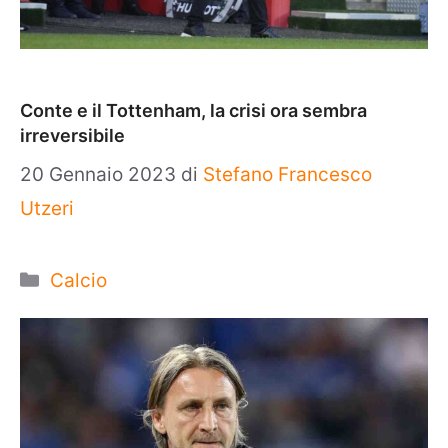
Conte e il Tottenham, la crisi ora sembra
irreversibile
20 Gennaio 2023
di
Stefano Francesco
Utzeri
Categorie
Calcio