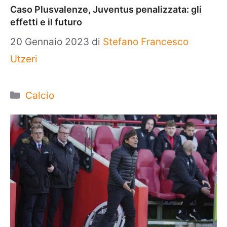
Caso Plusvalenze, Juventus penalizzata: gli
effetti e il futuro
20 Gennaio 2023
di
Stefano Francesco
Utzeri
Categorie
Calcio