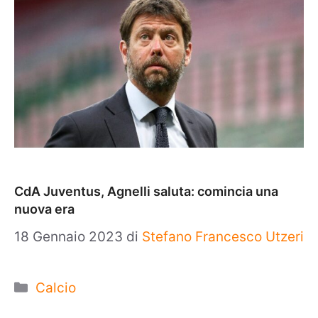
CdA Juventus, Agnelli saluta: comincia una
nuova era
18 Gennaio 2023
di
Stefano Francesco Utzeri
Categorie
Calcio