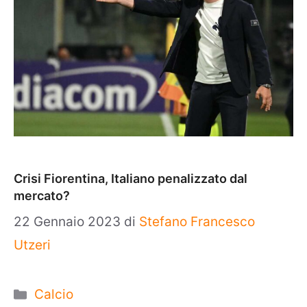
Crisi Fiorentina, Italiano penalizzato dal
mercato?
22 Gennaio 2023
di
Stefano Francesco
Utzeri
Categorie
Calcio