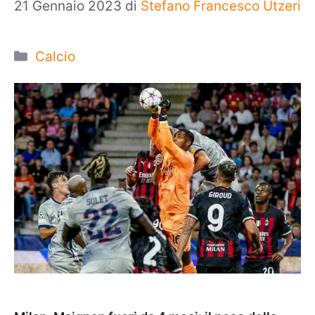
21 Gennaio 2023
di
Stefano Francesco Utzeri
Categorie
Calcio