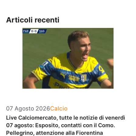
Articoli recenti
Categorie
07 Agosto 2026
Calcio
Live Calciomercato, tutte le notizie di venerdì
07 agosto: Esposito, contatti con il Como.
Pellegrino, attenzione alla Fiorentina