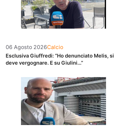
Categorie
06 Agosto 2026
Calcio
Esclusiva Giuffredi: “Ho denunciato Melis, si
deve vergognare. E su Giulini…”