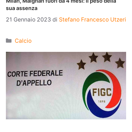
Milan, Maignan fuori da 4 mesi: il peso della
sua assenza
21 Gennaio 2023
di
Stefano Francesco Utzeri
Categorie
Calcio