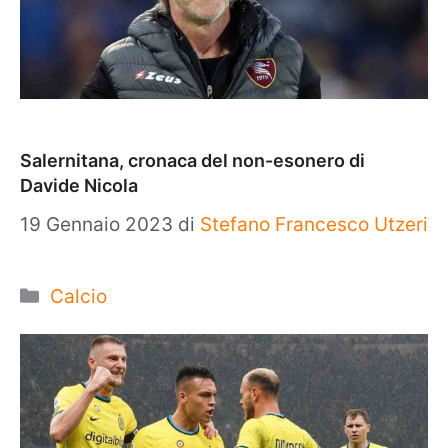
Salernitana, cronaca del non-esonero di
Davide Nicola
19 Gennaio 2023
di
Stefano Francesco Utzeri
Categorie
Calcio