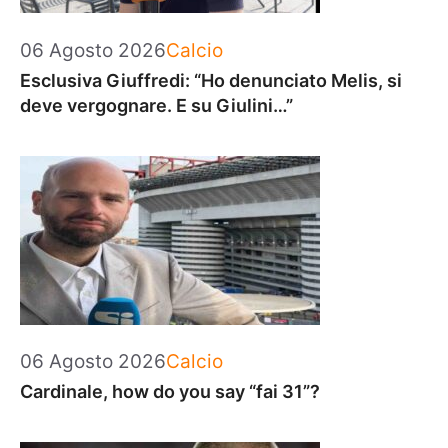
Categorie
06 Agosto 2026
Calcio
Esclusiva Giuffredi: “Ho denunciato Melis, si
deve vergognare. E su Giulini…”
Categorie
06 Agosto 2026
Calcio
Cardinale, how do you say “fai 31”?