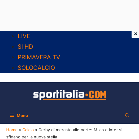
×
Vai
LIVE
al
SI HD
contenuto
PRIMAVERA TV
SOLOCALCIO
Menu
Home
»
Calcio
»
Derby di mercato alle porte: Milan e Inter si
sfidano per la nuova stella