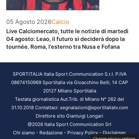
Categorie
05 Agosto 2026
Calcio
Live Calciomercato, tutte le notizie di martedì
04 agosto: Leao, il futuro si deciderà dopo la
tournée. Roma, l’esterno tra Nusa e Fofana
SPORTITALIA Italia Sport Communication S.r.l. P.IVA
08674150969 Sportitalia via Gioacchino Belli, 14 CAP
20127 Milano Sportitalia
Testata giornalistica Aut.Trib. di Milano N° 262 del
31.10.2018 Contattaci: segnalazioni@sportitaliatv.com
Direttore sito Gianluigi Longari
@2026 Italia Sport Communication Srl
Chi siamo
-
Redazione
-
Privacy Policy
-
Disclaimer
Change privacy settings