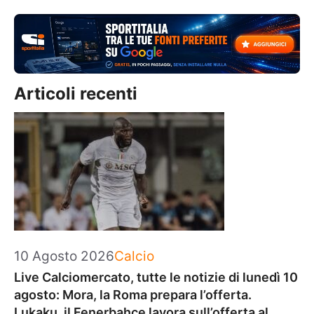
Articoli recenti
Categorie
10 Agosto 2026
Calcio
Live Calciomercato, tutte le notizie di lunedì 10
agosto: Mora, la Roma prepara l’offerta.
Lukaku, il Fenerbahce lavora sull’offerta al