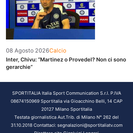
Categorie
08 Agosto 2026
Calcio
Inter, Chivu: “Martinez o Provedel? Non ci sono
gerarchie”
SPORTITALIA Italia Sport Communication S.r.l. P.IVA
08674150969 Sportitalia via Gioacchino Belli, 14 CAP
20127 Milano Sportitalia
Testata giornalistica Aut.Trib. di Milano N° 262 del
31.10.2018 Contattaci: segnalazioni@sportitaliatv.com