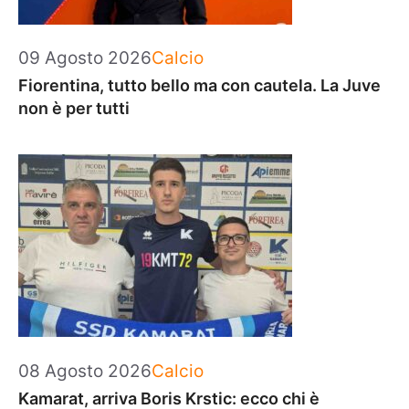
Categorie
09 Agosto 2026
Calcio
Fiorentina, tutto bello ma con cautela. La Juve
non è per tutti
Categorie
08 Agosto 2026
Calcio
Kamarat, arriva Boris Krstic: ecco chi è