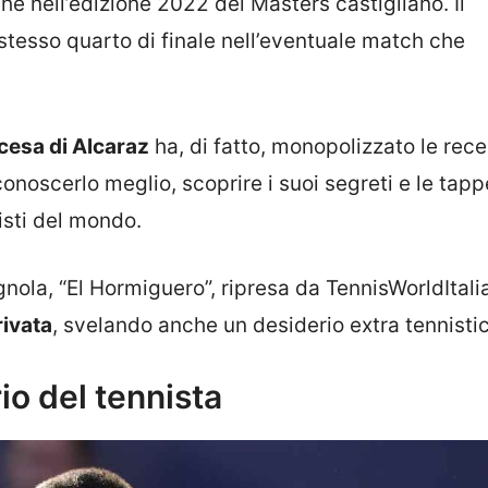
 nell’edizione 2022 del Masters castigliano. Il
lo stesso quarto di finale nell’eventuale match che
cesa di Alcaraz
ha, di fatto, monopolizzato le rece
conoscerlo meglio, scoprire i suoi segreti e le tap
nisti del mondo.
gnola, “El Hormiguero”, ripresa da TennisWorldItali
rivata
, svelando anche un desiderio extra tennisti
io del tennista