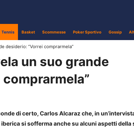
Tennis
Basket
Scommesse
Poker Sportivo
Gossip
Al
de desiderio: “Vorrei comprarmela”
vela un suo grande
ei comprarmela”
onde di certo, Carlos Alcaraz che, in un’intervist
 iberica si sofferma anche su alcuni aspetti della