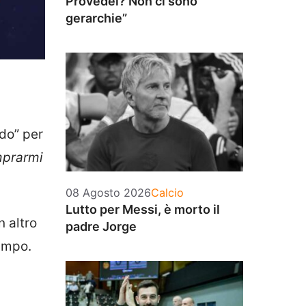
Provedel? Non ci sono
gerarchie”
ndo” per
mprarmi
Categorie
08 Agosto 2026
Calcio
Lutto per Messi, è morto il
n altro
padre Jorge
ampo.