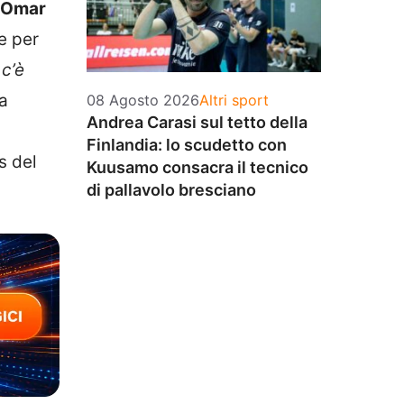
Omar
le per
 c’è
a
Categorie
08 Agosto 2026
Altri sport
Andrea Carasi sul tetto della
Finlandia: lo scudetto con
s del
Kuusamo consacra il tecnico
di pallavolo bresciano