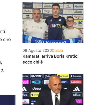
nti
pe che
Categorie
08 Agosto 2026
Calcio
Kamarat, arriva Boris Krstic:
a,
ecco chi è
co.