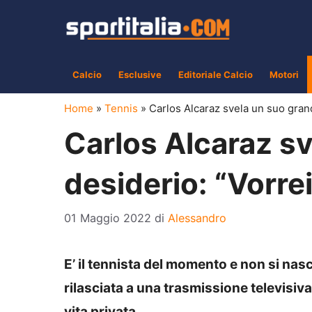
Vai
al
contenuto
Calcio
Esclusive
Editoriale Calcio
Motori
Home
»
Tennis
»
Carlos Alcaraz svela un suo gran
Carlos Alcaraz s
desiderio: “Vorr
01 Maggio 2022
di
Alessandro
E’ il tennista del momento e non si nasc
rilasciata a una trasmissione televisiva
vita privata