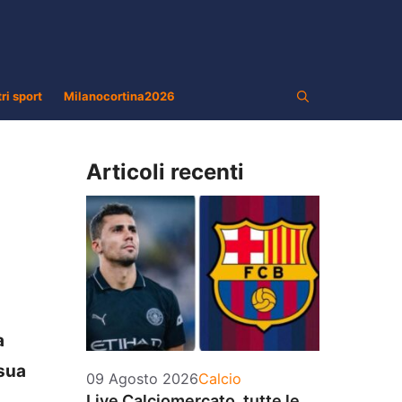
tri sport
Milanocortina2026
Articoli recenti
a
 sua
Categorie
09 Agosto 2026
Calcio
Live Calciomercato, tutte le