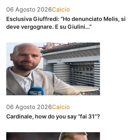
Categorie
06 Agosto 2026
Calcio
Esclusiva Giuffredi: “Ho denunciato Melis, si
deve vergognare. E su Giulini…”
Categorie
06 Agosto 2026
Calcio
Cardinale, how do you say “fai 31”?