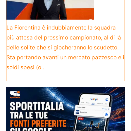
La Fiorentina è indubbiamente la squadra
più attesa del prossimo campionato, al di là
delle solite che si giocheranno lo scudetto.
Sta portando avanti un mercato pazzesco e i
soldi spesi (o…