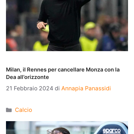
Milan, il Rennes per cancellare Monza con la
Dea all’orizzonte
21 Febbraio 2024
di
Annapia Panassidi
Categorie
Calcio