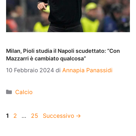
Milan, Pioli studia il Napoli scudettato: “Con
Mazzarri è cambiato qualcosa”
10 Febbraio 2024
di
Annapia Panassidi
Categorie
Calcio
Pagina
Pagina
Pagina
1
2
…
25
Successivo
→