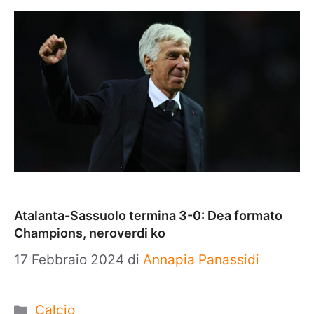
Atalanta-Sassuolo termina 3-0: Dea formato
Champions, neroverdi ko
17 Febbraio 2024
di
Annapia Panassidi
Categorie
Calcio