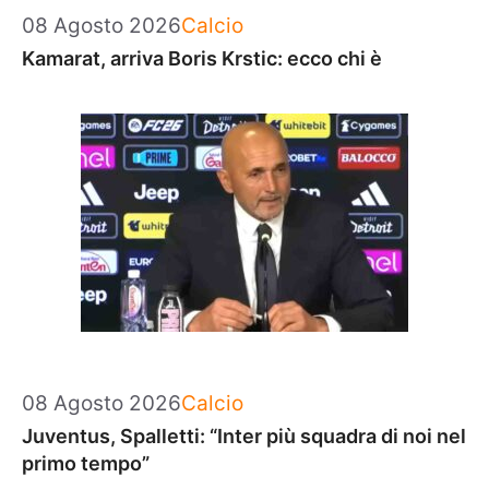
Categorie
08 Agosto 2026
Calcio
Kamarat, arriva Boris Krstic: ecco chi è
Categorie
08 Agosto 2026
Calcio
Juventus, Spalletti: “Inter più squadra di noi nel
primo tempo”