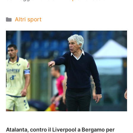
Categorie
Altri sport
Atalanta, contro il Liverpool a Bergamo per