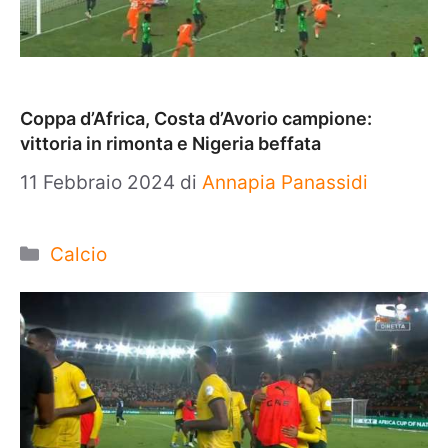
Coppa d’Africa, Costa d’Avorio campione:
vittoria in rimonta e Nigeria beffata
11 Febbraio 2024
di
Annapia Panassidi
Categorie
Calcio