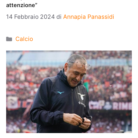
attenzione”
14 Febbraio 2024
di
Annapia Panassidi
Categorie
Calcio