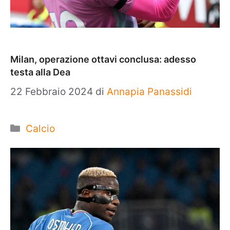
Milan, operazione ottavi conclusa: adesso
testa alla Dea
22 Febbraio 2024
di
Annapia Panassidi
Categorie
Calcio