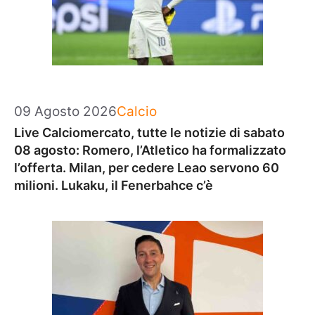
Categorie
09 Agosto 2026
Calcio
Live Calciomercato, tutte le notizie di sabato
08 agosto: Romero, l’Atletico ha formalizzato
l’offerta. Milan, per cedere Leao servono 60
milioni. Lukaku, il Fenerbahce c’è