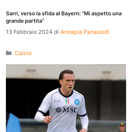
Sarri, verso la sfida al Bayern: “Mi aspetto una
grande partita”
13 Febbraio 2024
di
Annapia Panassidi
Categorie
Calcio