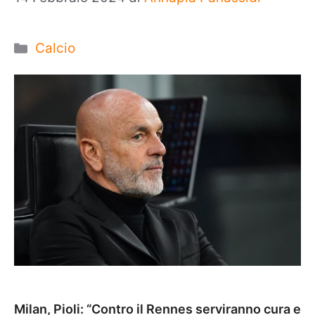
Categorie
Calcio
Milan, Pioli: “Contro il Rennes serviranno cura e