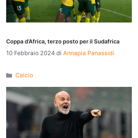
Coppa d’Africa, terzo posto per il Sudafrica
10 Febbraio 2024
di
Annapia Panassidi
Categorie
Calcio