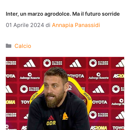
Inter, un marzo agrodolce. Ma il futuro sorride
01 Aprile 2024
di
Annapia Panassidi
Categorie
Calcio