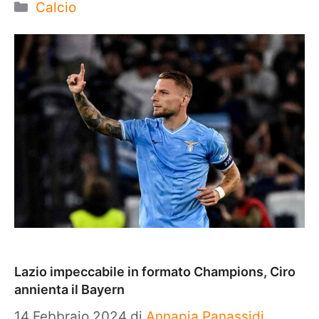
Categorie
Calcio
Lazio impeccabile in formato Champions, Ciro
annienta il Bayern
14 Febbraio 2024
di
Annapia Panassidi