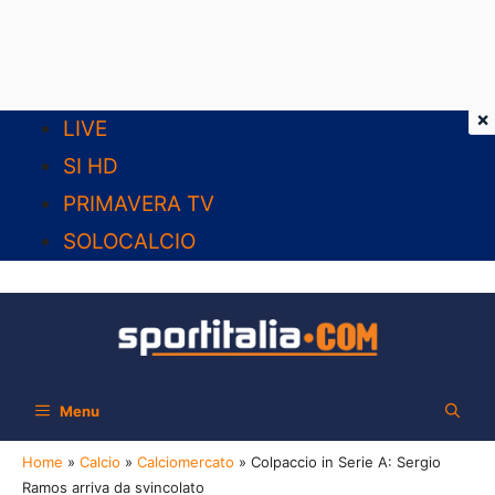
×
Vai
LIVE
al
SI HD
contenuto
PRIMAVERA TV
SOLOCALCIO
Menu
Home
»
Calcio
»
Calciomercato
»
Colpaccio in Serie A: Sergio
Ramos arriva da svincolato