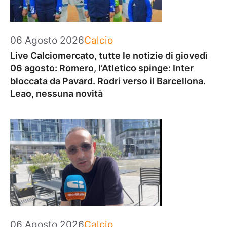
Categorie
06 Agosto 2026
Calcio
Live Calciomercato, tutte le notizie di giovedì
06 agosto: Romero, l’Atletico spinge: Inter
bloccata da Pavard. Rodri verso il Barcellona.
Leao, nessuna novità
Categorie
06 Agosto 2026
Calcio