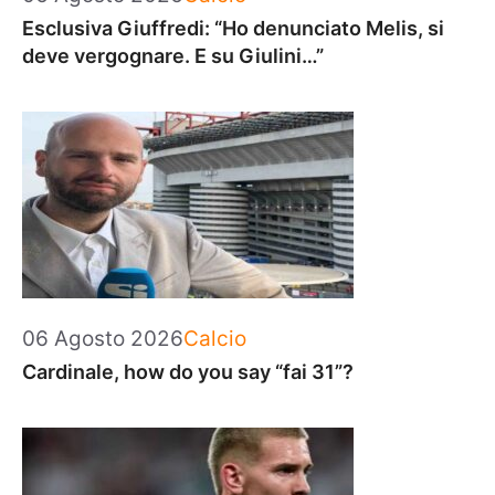
Esclusiva Giuffredi: “Ho denunciato Melis, si
deve vergognare. E su Giulini…”
Categorie
06 Agosto 2026
Calcio
Cardinale, how do you say “fai 31”?