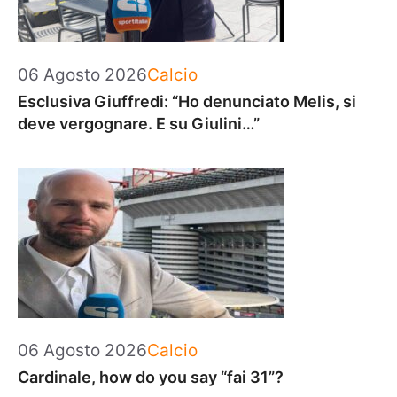
Categorie
06 Agosto 2026
Calcio
Esclusiva Giuffredi: “Ho denunciato Melis, si
deve vergognare. E su Giulini…”
Categorie
06 Agosto 2026
Calcio
Cardinale, how do you say “fai 31”?