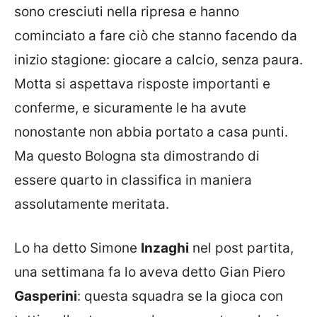
sono cresciuti nella ripresa e hanno
cominciato a fare ciò che stanno facendo da
inizio stagione: giocare a calcio, senza paura.
Motta si aspettava risposte importanti e
conferme, e sicuramente le ha avute
nonostante non abbia portato a casa punti.
Ma questo Bologna sta dimostrando di
essere quarto in classifica in maniera
assolutamente meritata.
Lo ha detto Simone
Inzaghi
nel post partita,
una settimana fa lo aveva detto Gian Piero
Gasperini
: questa squadra se la gioca con