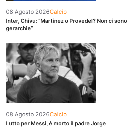
Categorie
08 Agosto 2026
Calcio
Inter, Chivu: “Martinez o Provedel? Non ci sono
gerarchie”
Categorie
08 Agosto 2026
Calcio
Lutto per Messi, è morto il padre Jorge