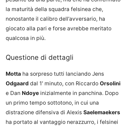
la maturità della squadra felsinea che,
nonostante il calibro dell’avversario, ha
giocato alla pari e forse avrebbe meritato
qualcosa in più.
Questione di dettagli
Motta
ha sorpreso tutti lanciando Jens
Odgaard
dal 1′ minuto, con Riccardo
Orsolini
e Dan
Ndoye
inizialmente in panchina. Dopo
un primo tempo sottotono, in cui una
distrazione difensiva di Alexis
Saelemaekers
ha portato al vantaggio nerazzurro, i felsinei