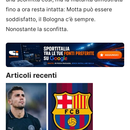
fino a ora resta intatta: Motta può essere
soddisfatto, il Bologna c’è sempre.
Nonostante la sconfitta.
Articoli recenti