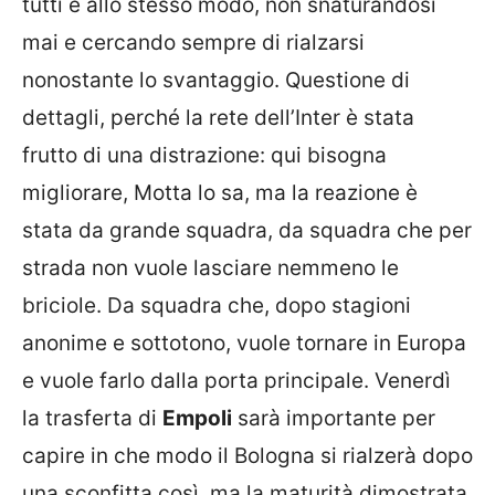
tutti e allo stesso modo, non snaturandosi
mai e cercando sempre di rialzarsi
nonostante lo svantaggio. Questione di
dettagli, perché la rete dell’Inter è stata
frutto di una distrazione: qui bisogna
migliorare, Motta lo sa, ma la reazione è
stata da grande squadra, da squadra che per
strada non vuole lasciare nemmeno le
briciole. Da squadra che, dopo stagioni
anonime e sottotono, vuole tornare in Europa
e vuole farlo dalla porta principale. Venerdì
la trasferta di
Empoli
sarà importante per
capire in che modo il Bologna si rialzerà dopo
una sconfitta così, ma la maturità dimostrata