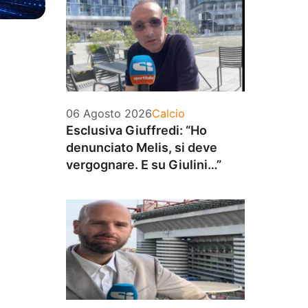
Categorie
06 Agosto 2026
Calcio
Esclusiva Giuffredi: “Ho
denunciato Melis, si deve
vergognare. E su Giulini…”