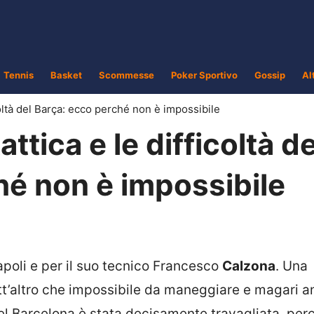
Tennis
Basket
Scommesse
Poker Sportivo
Gossip
Al
icoltà del Barça: ecco perché non è impossibile
attica e le difficoltà de
hé non è impossibile
apoli e per il suo tecnico Francesco
Calzona
. Una
t’altro che impossibile da maneggiare e magari a
el Barcelona è stata decisamente travagliata, per