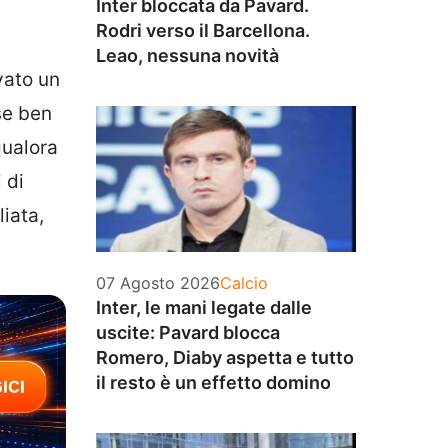
Inter bloccata da Pavard.
Rodri verso il Barcellona.
Leao, nessuna novità
vato un
se ben
qualora
 di
liata,
Categorie
07 Agosto 2026
Calcio
Inter, le mani legate dalle
uscite: Pavard blocca
Romero, Diaby aspetta e tutto
il resto è un effetto domino