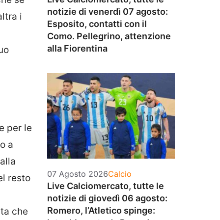
notizie di venerdì 07 agosto:
ltra i
Esposito, contatti con il
Como. Pellegrino, attenzione
alla Fiorentina
uo
e per le
o a
alla
Categorie
07 Agosto 2026
Calcio
el resto
Live Calciomercato, tutte le
notizie di giovedì 06 agosto:
Romero, l’Atletico spinge:
ata che