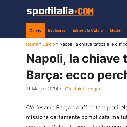
Vai
al
contenuto
Calcio
Esclusive
Editoriale Calcio
Motori
Home
»
Calcio
»
Napoli, la chiave tattica e le diff
Napoli, la chiave t
Barça: ecco perc
11 Marzo 2024
di
Gianluigi Longari
C’è l’esame Barça da affrontare per il N
missione certamente complicata ma tut
superare. Del resto anche la stagione d