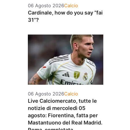
Categorie
06 Agosto 2026
Calcio
Cardinale, how do you say “fai
31”?
Categorie
06 Agosto 2026
Calcio
Live Calciomercato, tutte le
notizie di mercoledì 05
agosto: Fiorentina, fatta per
Mastantuono del Real Madrid.
Roma, completata