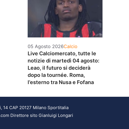
Categorie
05 Agosto 2026
Calcio
Live Calciomercato, tutte le
notizie di martedì 04 agosto:
Leao, il futuro si deciderà
dopo la tournée. Roma,
l’esterno tra Nusa e Fofana
i, 14 CAP 20127 Milano Sportitalia
.com Direttore sito Gianluigi Longari