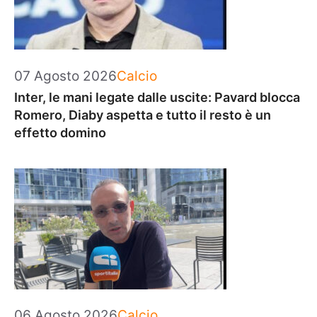
Categorie
07 Agosto 2026
Calcio
Inter, le mani legate dalle uscite: Pavard blocca
Romero, Diaby aspetta e tutto il resto è un
effetto domino
Categorie
06 Agosto 2026
Calcio