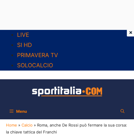
×
Vai
LIVE
al
SI HD
contenuto
PRIMAVERA TV
SOLOCALCIO
Menu
Home
»
Calcio
»
Roma, anche De Rossi può fermare la sua corsa:
la chiave tattica del Franchi