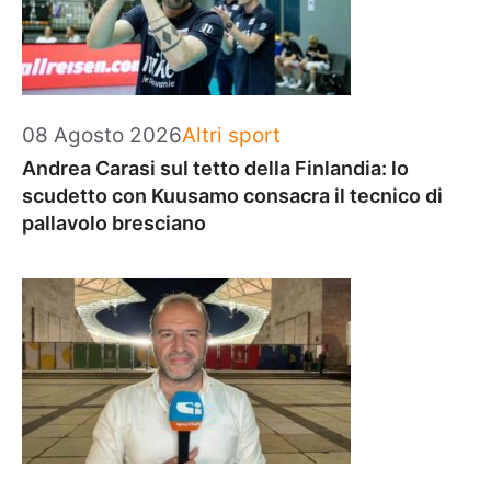
Categorie
08 Agosto 2026
Altri sport
Andrea Carasi sul tetto della Finlandia: lo
scudetto con Kuusamo consacra il tecnico di
pallavolo bresciano