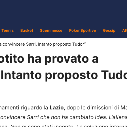
Tennis
Basket
Scommesse
Poker Sportivo
Gossip
Al
 a convincere Sarri. Intanto proposto Tudor”
otito ha provato a
 Intanto proposto Tud
rnamenti riguardo la
Lazio
, dopo le dimissioni di M
convincere Sarri
che non ha cambiato idea. L’allen
sa. Non ci sono stati incontri. La soluzione intern