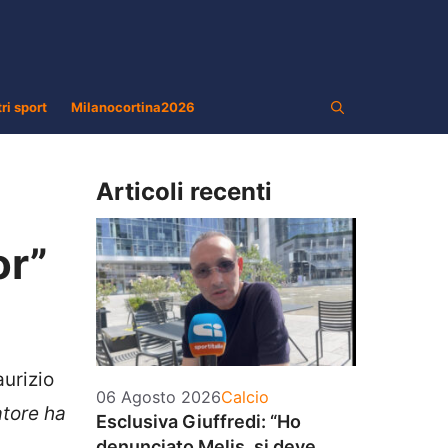
tri sport
Milanocortina2026
Articoli recenti
or”
aurizio
Categorie
06 Agosto 2026
Calcio
atore ha
Esclusiva Giuffredi: “Ho
a
denunciato Melis, si deve