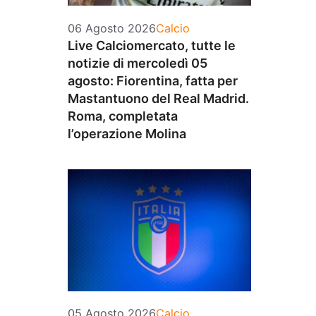
Categorie
06 Agosto 2026
Calcio
Live Calciomercato, tutte le
notizie di mercoledì 05
agosto: Fiorentina, fatta per
Mastantuono del Real Madrid.
Roma, completata
l’operazione Molina
Categorie
05 Agosto 2026
Calcio