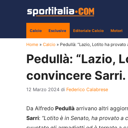
Vai
al
contenuto
Calcio
Esclusive
Editoriale Calcio
Motori
Home
»
Calcio
»
Pedullà: “Lazio, Lotito ha provato
Pedullà: “Lazio, L
convincere Sarri.
12 Marzo 2024
di
Federico Calabrese
Da Alfredo
Pedullà
arrivano altri aggio
Sarri
:
“Lotito è in Senato, ha provato a 
svuotato gli armadietti ed è tornato a ca