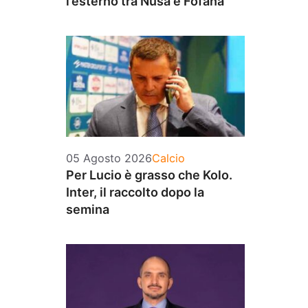
l’esterno tra Nusa e Fofana
Categorie
05 Agosto 2026
Calcio
Per Lucio è grasso che Kolo.
Inter, il raccolto dopo la
semina