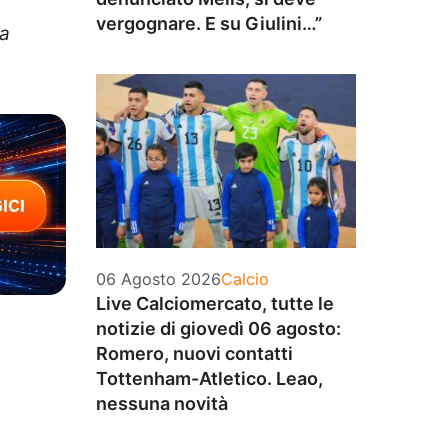
vergognare. E su Giulini…”
 a
Categorie
06 Agosto 2026
Calcio
Live Calciomercato, tutte le
notizie di giovedì 06 agosto:
Romero, nuovi contatti
Tottenham-Atletico. Leao,
nessuna novità