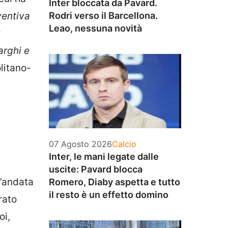
Inter bloccata da Pavard.
Rodri verso il Barcellona.
ventiva
Leao, nessuna novità
arghi e
olitano-
Categorie
07 Agosto 2026
Calcio
Inter, le mani legate dalle
uscite: Pavard blocca
l’andata
Romero, Diaby aspetta e tutto
il resto è un effetto domino
rato
oi,