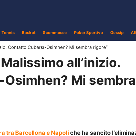
Tennis
Basket
Scommesse
Poker Sportivo
Gossip
Al
nizio. Contatto Cubarsí-Osimhen? Mi sembra rigore”
Malissimo all’inizio.
í-Osimhen? Mi sembra
ra tra Barcellona e Napoli
che ha sancito l’elimina