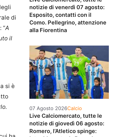
degli
notizie di venerdì 07 agosto:
Esposito, contatti con il
ale di
Como. Pellegrino, attenzione
 ”
A
alla Fiorentina
to il
a si è
atto
lo.
Categorie
07 Agosto 2026
Calcio
Live Calciomercato, tutte le
notizie di giovedì 06 agosto:
Romero, l’Atletico spinge:
cui ha