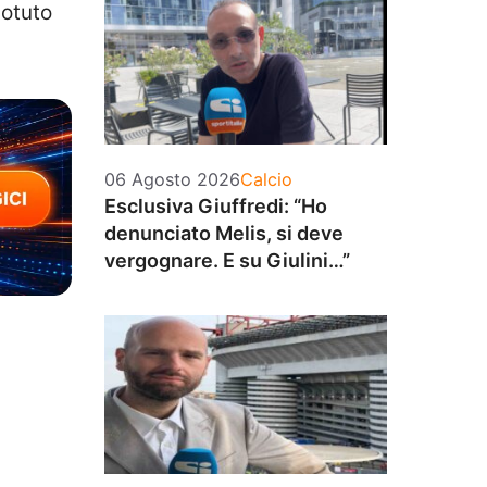
potuto
Categorie
06 Agosto 2026
Calcio
Esclusiva Giuffredi: “Ho
denunciato Melis, si deve
vergognare. E su Giulini…”