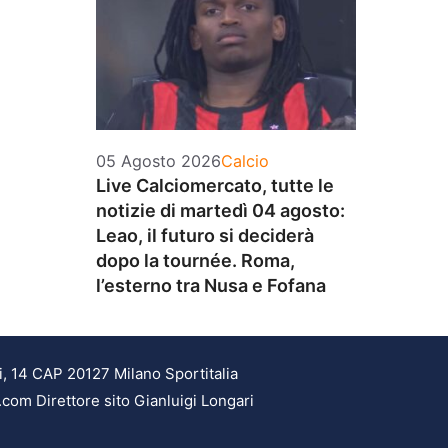
Categorie
05 Agosto 2026
Calcio
Live Calciomercato, tutte le
notizie di martedì 04 agosto:
Leao, il futuro si deciderà
dopo la tournée. Roma,
l’esterno tra Nusa e Fofana
i, 14 CAP 20127 Milano Sportitalia
.com Direttore sito Gianluigi Longari