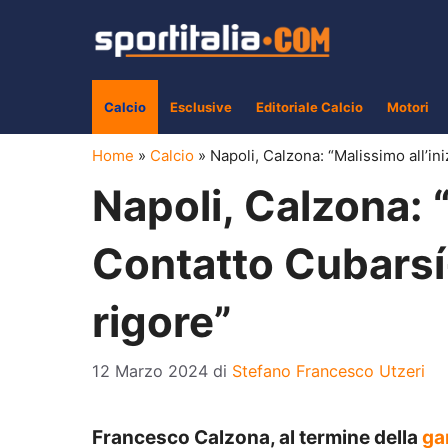
Vai
al
contenuto
Calcio
Esclusive
Editoriale Calcio
Motori
Home
»
Calcio
»
Napoli, Calzona: “Malissimo all’i
Napoli, Calzona: “
Contatto Cubars
rigore”
12 Marzo 2024
di
Stefano Francesco Utzeri
Francesco Calzona, al termine della
ga