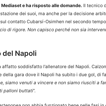
di Mediaset e ha risposto alle domande.
Il tecnico 
stazione dei suoi, ma anche per la decisione arbitr
w sul contatto Cubarsí-Osimhen nel secondo tempo:
o di rigore. Non capisco perché non sia intervenu
 del Napoli
 affatto soddisfatto l’allenatore del Napoli. Calzon
della gara dove il Napoli ha subito i due gol, di f
e, siamo venuti a vincere e non siamo riusciti a far
 palloni buttati
”.
artenopea non abbia funzionato bene nelle fasi in 