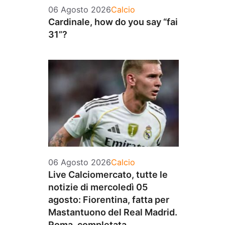
Categorie
06 Agosto 2026
Calcio
Cardinale, how do you say “fai
31”?
Categorie
06 Agosto 2026
Calcio
Live Calciomercato, tutte le
notizie di mercoledì 05
agosto: Fiorentina, fatta per
Mastantuono del Real Madrid.
Roma, completata