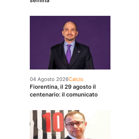
semina
Categorie
04 Agosto 2026
Calcio
Fiorentina, il 29 agosto il
centenario: il comunicato