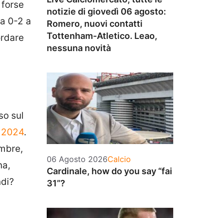
 forse
notizie di giovedì 06 agosto:
da 0-2 a
Romero, nuovi contatti
Tottenham-Atletico. Leao,
ordare
nessuna novità
so sul
l 2024
.
embre,
Categorie
06 Agosto 2026
Calcio
na,
Cardinale, how do you say “fai
ndi?
31”?