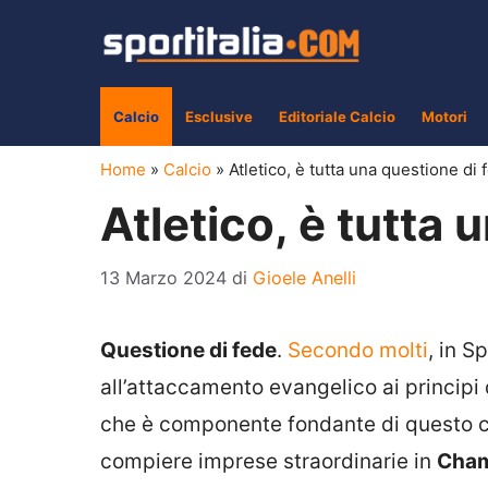
Vai
al
contenuto
Calcio
Esclusive
Editoriale Calcio
Motori
Home
»
Calcio
»
Atletico, è tutta una questione di 
Atletico, è tutta 
13 Marzo 2024
di
Gioele Anelli
Questione di fede
.
Secondo molti
, in S
all’attaccamento evangelico ai principi d
che è componente fondante di questo clu
compiere imprese straordinarie in
Cham