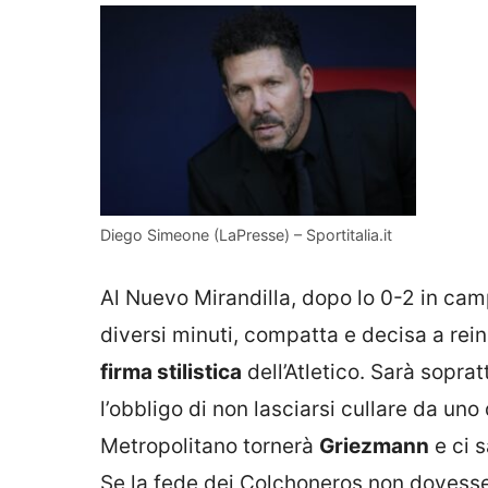
Diego Simeone (LaPresse) – Sportitalia.it
Al Nuevo Mirandilla, dopo lo 0-2 in camp
diversi minuti, compatta e decisa a reinn
firma stilistica
dell’Atletico. Sarà sopra
l’obbligo di non lasciarsi cullare da un
Metropolitano tornerà
Griezmann
e ci 
Se la fede dei Colchoneros non dovesse