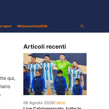
tri sport
Milanocortina2026
Articoli recenti
tte qui,
tario
a
Categorie
06 Agosto 2026
Calcio
Live Calciomercato, tutte le