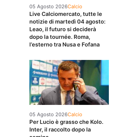
Categorie
05 Agosto 2026
Calcio
Live Calciomercato, tutte le
notizie di martedì 04 agosto:
Leao, il futuro si deciderà
dopo la tournée. Roma,
l’esterno tra Nusa e Fofana
Categorie
05 Agosto 2026
Calcio
Per Lucio è grasso che Kolo.
Inter, il raccolto dopo la