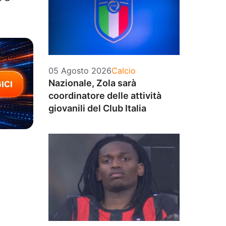
Categorie
05 Agosto 2026
Calcio
Nazionale, Zola sarà
coordinatore delle attività
giovanili del Club Italia