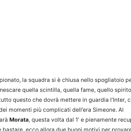
ionato, la squadra si è chiusa nello spogliatoio p
escare quella scintilla, quella fame, quello spirit
ttutto questo che dovrà mettere in guardia l’Inter, 
o dei momenti più complicati dell’era Simeone. Al
sarà
Morata
, questa volta dal 1’ e pienamente recu
 bastare, ecco allora due buoni motivi per provar