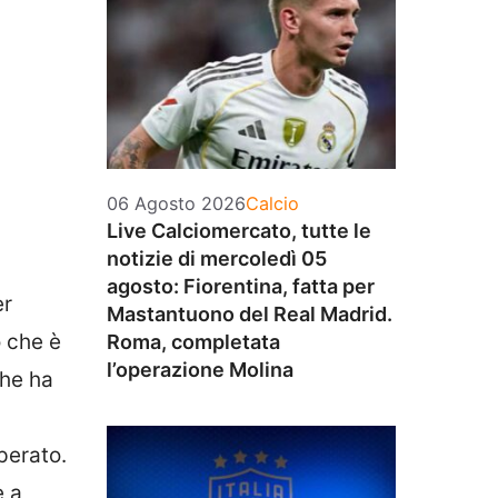
Categorie
06 Agosto 2026
Calcio
Live Calciomercato, tutte le
notizie di mercoledì 05
agosto: Fiorentina, fatta per
er
Mastantuono del Real Madrid.
o che è
Roma, completata
l’operazione Molina
che ha
perato.
e a