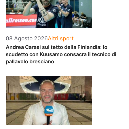
Categorie
08 Agosto 2026
Altri sport
Andrea Carasi sul tetto della Finlandia: lo
scudetto con Kuusamo consacra il tecnico di
pallavolo bresciano