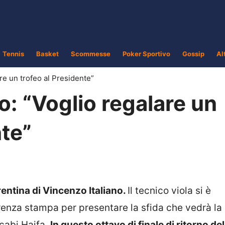
Tennis
Basket
Scommesse
Poker Sportivo
Gossip
Al
are un trofeo al Presidente”
no: “Voglio regalare un
nte”
rentina di Vincenzo Italiano.
Il tecnico viola si è
renza stampa per presentare la sfida che vedrà la
cabi Haifa.
In questo ottavo di finale di ritorno del