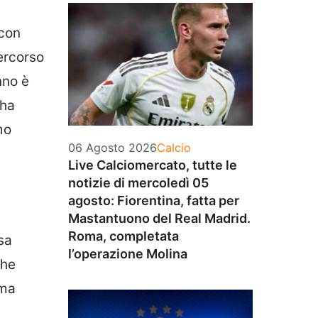
 con
percorso
nno è
 ha
mo
Categorie
06 Agosto 2026
Calcio
Live Calciomercato, tutte le
notizie di mercoledì 05
agosto: Fiorentina, fatta per
Mastantuono del Real Madrid.
Roma, completata
sa
l’operazione Molina
che
ema