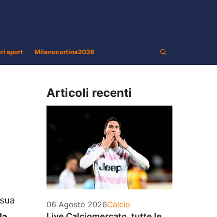
tri sport
Milanocortina2026
Articoli recenti
 sua
Categorie
06 Agosto 2026
Calcio
la
Live Calciomercato, tutte le