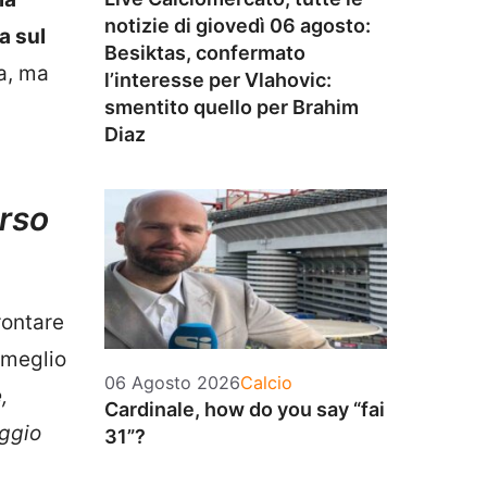
notizie di giovedì 06 agosto:
a sul
Besiktas, confermato
la, ma
l’interesse per Vlahovic:
smentito quello per Brahim
Diaz
rso
rontare
 meglio
Categorie
06 Agosto 2026
Calcio
,
Cardinale, how do you say “fai
aggio
31”?