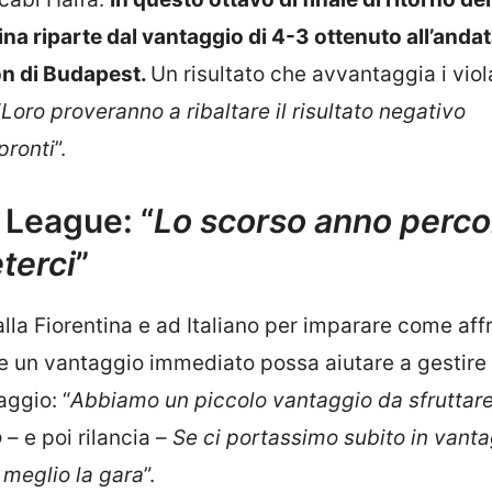
na riparte dal vantaggio di 4-3 ottenuto all’andat
on di Budapest.
Un risultato che avvantaggia i vio
“
Loro proveranno a ribaltare il risultato negativo
pronti
”.
 League: “
Lo scorso anno perco
terci
”
alla Fiorentina e ad Italiano per imparare come aff
he un vantaggio immediato possa aiutare a gestire
aggio: “
Abbiamo un piccolo vantaggio da sfruttare
o
– e poi rilancia –
Se ci portassimo subito in vant
meglio la gara
”.