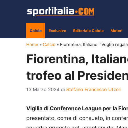
Vai
al
contenuto
Calcio
Esclusive
Editoriale Calcio
Motori
Home
»
Calcio
»
Fiorentina, Italiano: “Voglio regal
Fiorentina, Italia
trofeo al Preside
13 Marzo 2024
di
Stefano Francesco Utzeri
Vigilia di Conference League per la Fio
presentato, come di consueto, in confe
squadra opposta agli israeliani del Mac