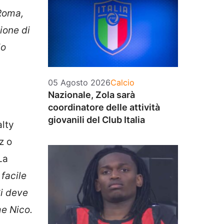
 Roma,
ione di
do
Categorie
05 Agosto 2026
Calcio
Nazionale, Zola sarà
coordinatore delle attività
giovanili del Club Italia
alty
z o
La
 facile
Si deve
me Nico.