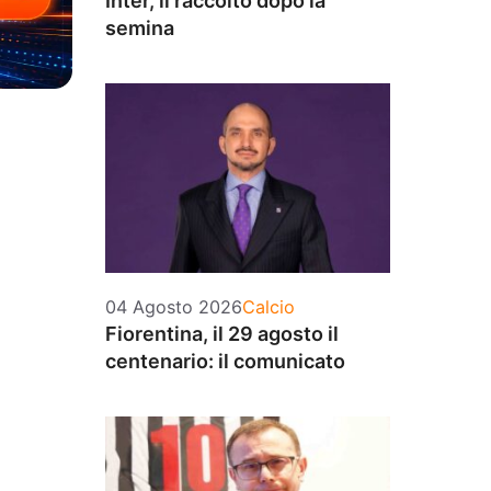
Inter, il raccolto dopo la
semina
Categorie
04 Agosto 2026
Calcio
Fiorentina, il 29 agosto il
centenario: il comunicato