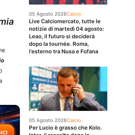
Categorie
05 Agosto 2026
Calcio
 mia
Live Calciomercato, tutte le
notizie di martedì 04 agosto:
Leao, il futuro si deciderà
dopo la tournée. Roma,
ine
l’esterno tra Nusa e Fofana
io
o
a
Categorie
05 Agosto 2026
Calcio
Per Lucio è grasso che Kolo.