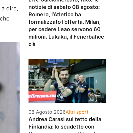
notizie di sabato 08 agosto:
a dire,
Romero, l’Atletico ha
nche
formalizzato l’offerta. Milan,
per cedere Leao servono 60
milioni. Lukaku, il Fenerbahce
c’è
Categorie
08 Agosto 2026
Altri sport
Andrea Carasi sul tetto della
Finlandia: lo scudetto con