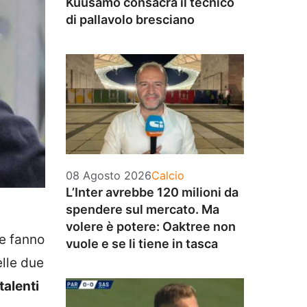
Kuusamo consacra il tecnico
di pallavolo bresciano
Categorie
08 Agosto 2026
Calcio
L’Inter avrebbe 120 milioni da
spendere sul mercato. Ma
volere è potere: Oaktree non
ne fanno
vuole e se li tiene in tasca
elle due
alenti