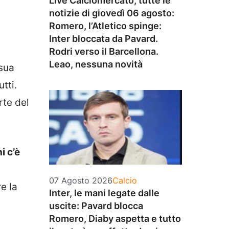
Live Calciomercato, tutte le
notizie di giovedì 06 agosto:
Romero, l’Atletico spinge:
Inter bloccata da Pavard.
Rodri verso il Barcellona.
Leao, nessuna novità
 sua
tti.
rte del
i c’è
Categorie
07 Agosto 2026
Calcio
e la
Inter, le mani legate dalle
uscite: Pavard blocca
Romero, Diaby aspetta e tutto