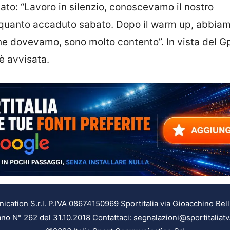
ato: “Lavoro in silenzio, conoscevamo il nostro
uanto accaduto sabato. Dopo il warm up, abbiam
he dovevamo, sono molto contento”. In vista del Gp
è avvisata.
ation S.r.l. P.IVA 08674150969 Sportitalia via Gioacchino Bell
ilano N° 262 del 31.10.2018 Contattaci: segnalazioni@sportitaliatv