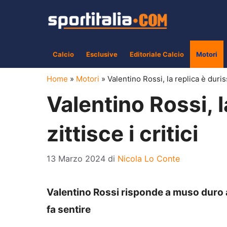
Vai
al
contenuto
Calcio
Esclusive
Editoriale Calcio
Motori
Home
»
Motori
»
Valentino Rossi, la replica è duriss
Valentino Rossi, l
zittisce i critici
13 Marzo 2024
di
Nicola Lo Conte
Valentino Rossi risponde a muso duro ai 
fa sentire