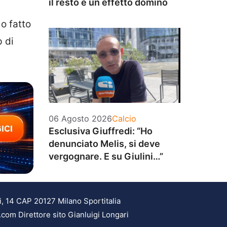
il resto è un effetto domino
o fatto
 di
Categorie
06 Agosto 2026
Calcio
Esclusiva Giuffredi: “Ho
denunciato Melis, si deve
vergognare. E su Giulini…”
i, 14 CAP 20127 Milano Sportitalia
.com Direttore sito Gianluigi Longari