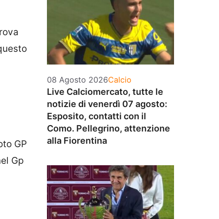
prova
questo
Categorie
08 Agosto 2026
Calcio
Live Calciomercato, tutte le
notizie di venerdì 07 agosto:
Esposito, contatti con il
Como. Pellegrino, attenzione
alla Fiorentina
Moto GP
nel Gp