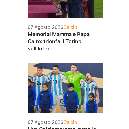
Categorie
07 Agosto 2026
Calcio
Memorial Mamma e Papà
Cairo: trionfa il Torino
sull’Inter
Categorie
07 Agosto 2026
Calcio