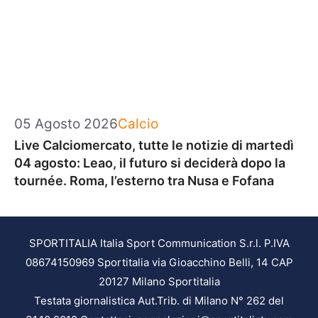
Categorie
05 Agosto 2026
Calcio
Live Calciomercato, tutte le notizie di martedì
04 agosto: Leao, il futuro si deciderà dopo la
tournée. Roma, l’esterno tra Nusa e Fofana
SPORTITALIA Italia Sport Communication S.r.l. P.IVA
08674150969 Sportitalia via Gioacchino Belli, 14 CAP
20127 Milano Sportitalia
Testata giornalistica Aut.Trib. di Milano N° 262 del