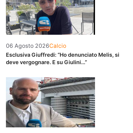
Categorie
06 Agosto 2026
Calcio
Esclusiva Giuffredi: “Ho denunciato Melis, si
deve vergognare. E su Giulini…”