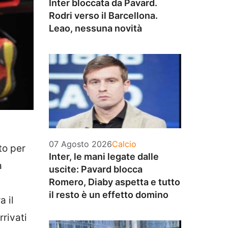
Inter bloccata da Pavard.
Rodri verso il Barcellona.
Leao, nessuna novità
Categorie
07 Agosto 2026
Calcio
to per
Inter, le mani legate dalle
a
uscite: Pavard blocca
Romero, Diaby aspetta e tutto
il resto è un effetto domino
a il
rivati