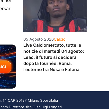
ma non
ersari
Categorie
05 Agosto 2026
Calcio
Live Calciomercato, tutte le
notizie di martedì 04 agosto:
Leao, il futuro si deciderà
dopo la tournée. Roma,
l’esterno tra Nusa e Fofana
i, 14 CAP 20127 Milano Sportitalia
.com Direttore sito Gianluigi Longari