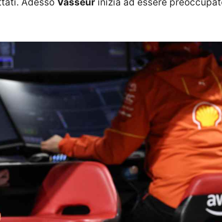
ttati. Adesso
Vasseur
inizia ad essere preoccupato