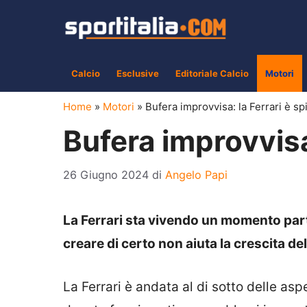
Vai
al
contenuto
Calcio
Esclusive
Editoriale Calcio
Motori
Home
»
Motori
»
Bufera improvvisa: la Ferrari è sp
Bufera improvvisa
26 Giugno 2024
di
Angelo Papi
La Ferrari sta vivendo un momento parti
creare di certo non aiuta la crescita de
La Ferrari è andata al di sotto delle asp