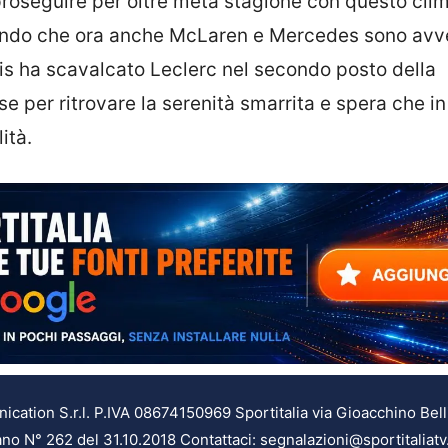
roseguire per oltre metà stagione con questo cli
rando che ora anche McLaren e Mercedes sono avv
ris ha scavalcato Leclerc nel secondo posto della
se per ritrovare la serenità smarrita e spera che in
ità.
ation S.r.l. P.IVA 08674150969 Sportitalia via Gioacchino Bell
ilano N° 262 del 31.10.2018 Contattaci: segnalazioni@sportitaliatv