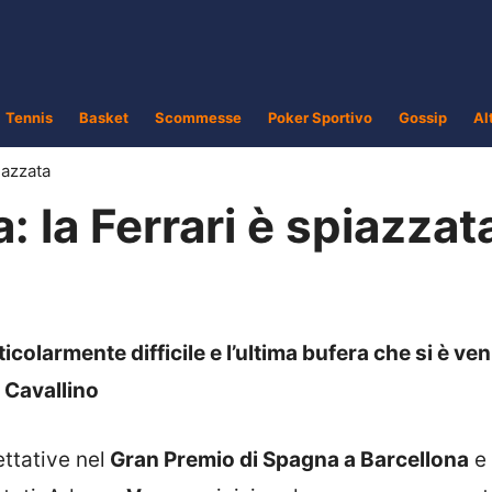
Tennis
Basket
Scommesse
Poker Sportivo
Gossip
Al
iazzata
: la Ferrari è spiazzat
colarmente difficile e l’ultima bufera che si è ven
l Cavallino
ettative nel
Gran Premio di Spagna a Barcellona
e