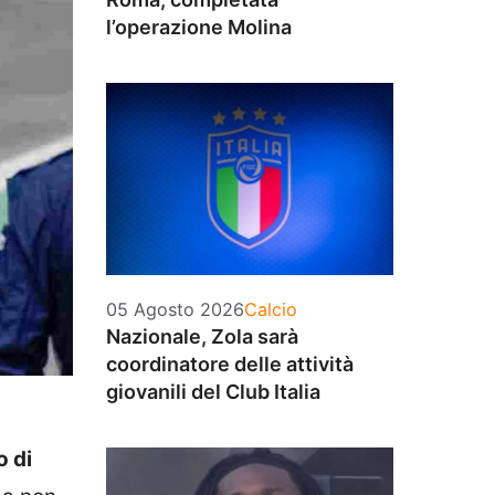
l’operazione Molina
Categorie
05 Agosto 2026
Calcio
Nazionale, Zola sarà
coordinatore delle attività
giovanili del Club Italia
o di