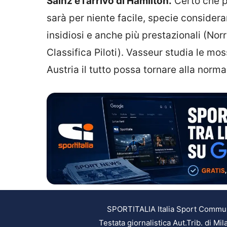
Sainz e l’arrivo di Hamilton.
Certo che p
sarà per niente facile, specie conside
insidiosi e anche più prestazionali (Nor
Classifica Piloti). Vasseur studia le mos
Austria il tutto possa tornare alla normal
SPORTITALIA Italia Sport Communic
Testata giornalistica Aut.Trib. di M