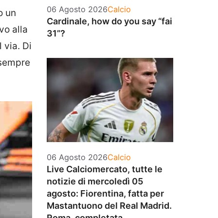
Categorie
06 Agosto 2026
Calcio
o un
Cardinale, how do you say “fai
vo alla
31”?
 via. Di
 sempre
Categorie
06 Agosto 2026
Calcio
Live Calciomercato, tutte le
notizie di mercoledì 05
agosto: Fiorentina, fatta per
Mastantuono del Real Madrid.
Roma, completata