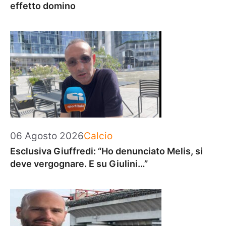
effetto domino
Categorie
06 Agosto 2026
Calcio
Esclusiva Giuffredi: “Ho denunciato Melis, si
deve vergognare. E su Giulini…”