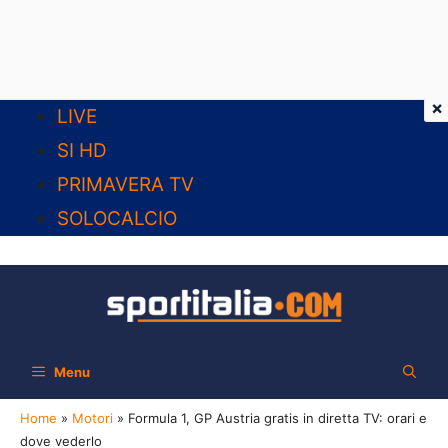
×
Vai
LIVE
al
SI HD
contenuto
PRIMAVERA TV
SOLOCALCIO
Menu
Home
»
Motori
»
Formula 1, GP Austria gratis in diretta TV: orari e
dove vederlo