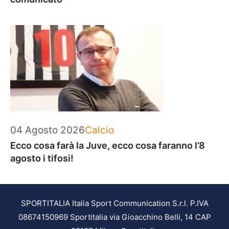
Categorie
04 Agosto 2026
Calcio
Ecco cosa farà la Juve, ecco cosa faranno l’8
agosto i tifosi!
SPORTITALIA Italia Sport Communication S.r.l. P.IVA
08674150969 Sportitalia via Gioacchino Belli, 14 CAP