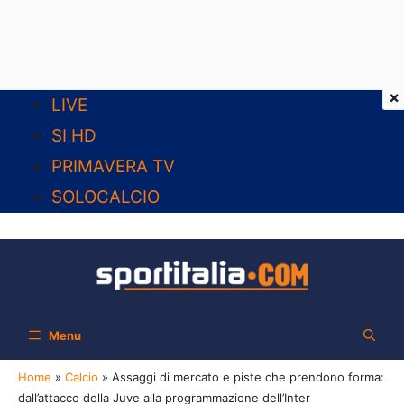
×
Vai
LIVE
al
SI HD
contenuto
PRIMAVERA TV
SOLOCALCIO
Menu
Home
»
Calcio
»
Assaggi di mercato e piste che prendono forma:
dall’attacco della Juve alla programmazione dell’Inter