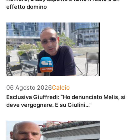
effetto domino
Categorie
06 Agosto 2026
Calcio
Esclusiva Giuffredi: “Ho denunciato Melis, si
deve vergognare. E su Giulini…”