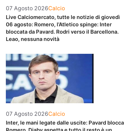
Categorie
07 Agosto 2026
Calcio
Live Calciomercato, tutte le notizie di giovedì
06 agosto: Romero, l’Atletico spinge: Inter
bloccata da Pavard. Rodri verso il Barcellona.
Leao, nessuna novità
Categorie
07 Agosto 2026
Calcio
Inter, le mani legate dalle uscite: Pavard blocca
Romero, Diaby aspetta e tutto il resto è un