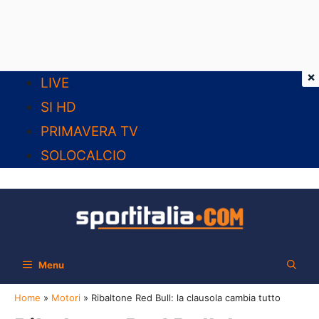
×
Vai
LIVE
al
SI HD
contenuto
PRIMAVERA TV
SOLOCALCIO
Menu
Home
»
Motori
»
Ribaltone Red Bull: la clausola cambia tutto