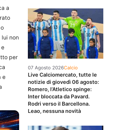
ca a
irato
co
 lui non
 e
utto per
oca
Categorie
07 Agosto 2026
Calcio
Live Calciomercato, tutte le
a e
notizie di giovedì 06 agosto:
a
Romero, l’Atletico spinge:
Inter bloccata da Pavard.
Rodri verso il Barcellona.
Leao, nessuna novità