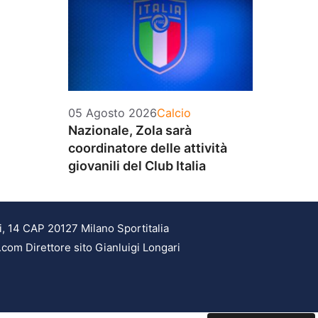
Categorie
05 Agosto 2026
Calcio
Nazionale, Zola sarà
coordinatore delle attività
giovanili del Club Italia
i, 14 CAP 20127 Milano Sportitalia
.com Direttore sito Gianluigi Longari