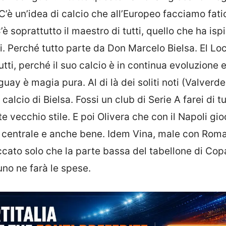
 C’è un’idea di calcio che all’Europeo facciamo fati
 soprattutto il maestro di tutti, quello che ha isp
i. Perché tutto parte da Don Marcelo Bielsa. El Lo
tti, perché il suo calcio è in continua evoluzione e
uay è magia pura. Al di là dei soliti noti (Valverde
calcio di Bielsa. Fossi un club di Serie A farei di t
 vecchio stile. E poi Olivera che con il Napoli gi
ca centrale e anche bene. Idem Vina, male con Rom
cato solo che la parte bassa del tabellone di Cop
uno ne farà le spese.