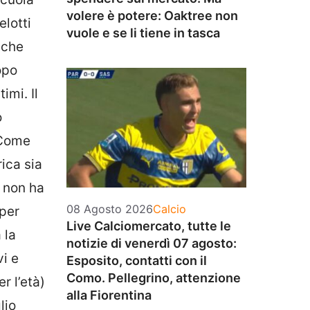
volere è potere: Oaktree non
elotti
vuole e se li tiene in tasca
lche
opo
imi. Il
o
 Come
ica sia
o non ha
Categorie
08 Agosto 2026
Calcio
 per
Live Calciomercato, tutte le
 la
notizie di venerdì 07 agosto:
i e
Esposito, contatti con il
Como. Pellegrino, attenzione
r l’età)
alla Fiorentina
lio