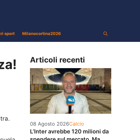
tri sport
Milanocortina2026
Articoli recenti
za!
tra.
Categorie
08 Agosto 2026
Calcio
L’Inter avrebbe 120 milioni da
spendere sul mercato. Ma
scuola