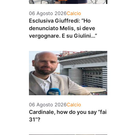
Categorie
06 Agosto 2026
Calcio
Esclusiva Giuffredi: “Ho
denunciato Melis, si deve
vergognare. E su Giulini…”
Categorie
06 Agosto 2026
Calcio
Cardinale, how do you say “fai
31”?