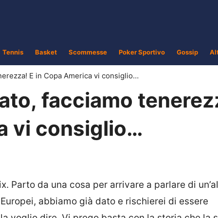
Tennis
Basket
Scommesse
Poker Sportivo
Gossip
Al
nerezza! E in Copa America vi consiglio…
ato, facciamo tenerez
a vi consiglio…
x. Parto da una cosa per arrivare a parlare di un’al
 Europei, abbiamo già dato e rischierei di essere
la voglio dire. Vi prego basta con la storia che la 