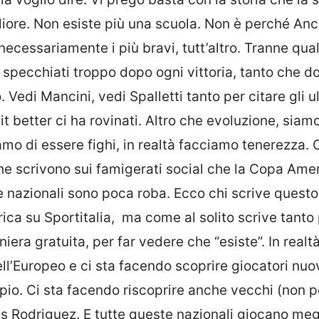
gliore. Non esiste più una scuola. Non è perché Anc
necessariamente i più bravi, tutt’altro. Tranne qua
 specchiati troppo dopo ogni vittoria, tanto che d
 Vedi Mancini, vedi Spalletti tanto per citare gli ult
it better ci ha rovinati. Altro che evoluzione, siam
iamo di essere fighi, in realtà facciamo tenerezza.
e scrivono sui famigerati social che la Copa Amer
re nazionali sono poca roba. Ecco chi scrive quest
a su Sportitalia, ma come al solito scrive tanto
iera gratuita, per far vedere che “esiste”. In realtà
l’Europeo e ci sta facendo scoprire giocatori nuov
. Ci sta facendo riscoprire anche vecchi (non pe
s Rodriguez. E tutte queste nazionali giocano meg