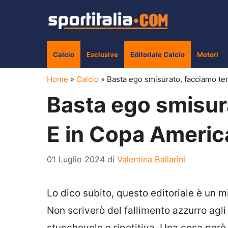
Vai
al
contenuto
Calcio
Esclusive
Editoriale Calcio
Motori
Home
»
Calcio
»
Basta ego smisurato, facciamo te
Basta ego smisur
E in Copa Americ
01 Luglio 2024
di
Valentina Ballarini
Lo dico subito, questo editoriale è un mi
Non scriverò del fallimento azzurro agli
stucchevole e ripetitiva. Una cosa però 