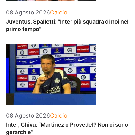
Categorie
08 Agosto 2026
Calcio
Juventus, Spalletti: “Inter più squadra di noi nel
primo tempo”
Categorie
08 Agosto 2026
Calcio
Inter, Chivu: “Martinez o Provedel? Non ci sono
gerarchie”