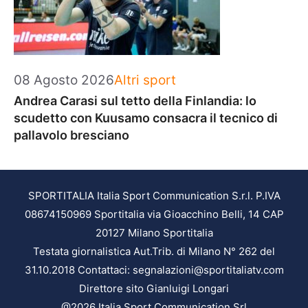
Categorie
08 Agosto 2026
Altri sport
Andrea Carasi sul tetto della Finlandia: lo
scudetto con Kuusamo consacra il tecnico di
pallavolo bresciano
SPORTITALIA Italia Sport Communication S.r.l. P.IVA
08674150969 Sportitalia via Gioacchino Belli, 14 CAP
20127 Milano Sportitalia
Testata giornalistica Aut.Trib. di Milano N° 262 del
31.10.2018 Contattaci: segnalazioni@sportitaliatv.com
Direttore sito Gianluigi Longari
@2026 Italia Sport Communication Srl