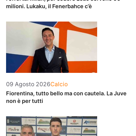
milioni. Lukaku, il Fenerbahce c’è
Categorie
09 Agosto 2026
Calcio
Fiorentina, tutto bello ma con cautela. La Juve
non è per tutti