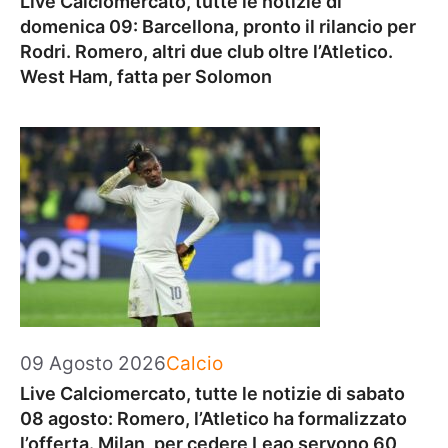
Live Calciomercato, tutte le notizie di
domenica 09: Barcellona, pronto il rilancio per
Rodri. Romero, altri due club oltre l’Atletico.
West Ham, fatta per Solomon
Categorie
09 Agosto 2026
Calcio
Live Calciomercato, tutte le notizie di sabato
08 agosto: Romero, l’Atletico ha formalizzato
l’offerta. Milan, per cedere Leao servono 60