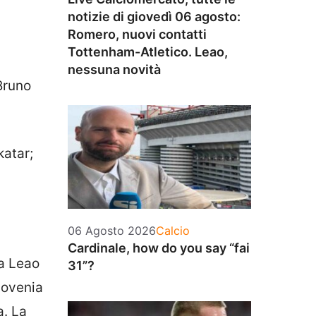
notizie di giovedì 06 agosto:
Romero, nuovi contatti
Tottenham-Atletico. Leao,
nessuna novità
Bruno
katar;
Categorie
06 Agosto 2026
Calcio
Cardinale, how do you say “fai
da Leao
31”?
lovenia
a. La