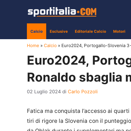
Vai
al
contenuto
Calcio
Esclusive
Editoriale Calcio
Motori
Home
»
Calcio
»
Euro2024, Portogallo-Slovenia 3-0
Euro2024, Portog
Ronaldo sbaglia m
02 Luglio 2024
di
Carlo Pozzoli
Fatica ma conquista l’accesso ai quarti 
tiri di rigore la Slovenia con il puntegg
da Oblak durante i supplementari ma non