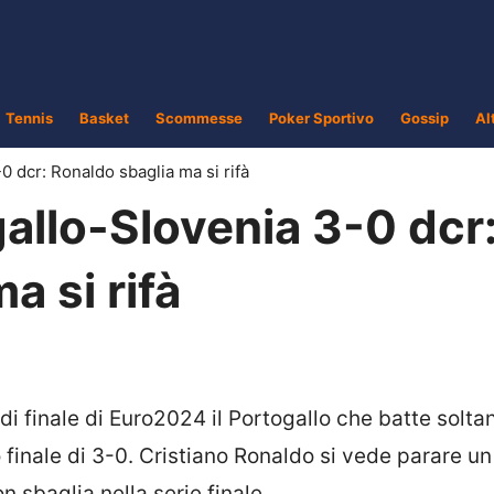
Tennis
Basket
Scommesse
Poker Sportivo
Gossip
Al
 dcr: Ronaldo sbaglia ma si rifà
allo-Slovenia 3-0 dcr
a si rifà
di finale di Euro2024 il Portogallo che batte soltan
io finale di 3-0. Cristiano Ronaldo si vede parare un
 sbaglia nella serie finale.