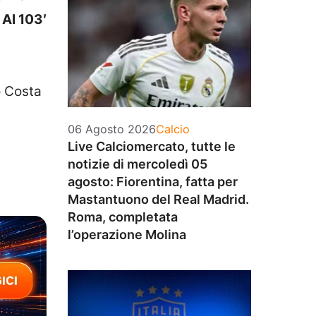
.
Al 103′
a
go Costa
Categorie
06 Agosto 2026
Calcio
Live Calciomercato, tutte le
notizie di mercoledì 05
agosto: Fiorentina, fatta per
Mastantuono del Real Madrid.
Roma, completata
l’operazione Molina