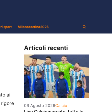
tri sport
Milanocortina2026
Articoli recenti
:
to ai
 rigore
Categorie
06 Agosto 2026
Calcio
Live Calciomercato, tutte le