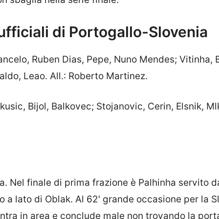
fficiali di Portogallo-Slovenia
Cancelo, Ruben Dias, Pepe, Nuno Mendes; Vitinha, 
ldo, Leao. All.: Roberto Martinez.
kusic, Bijol, Balkovec; Stojanovic, Cerin, Elsnik, Ml
ra. Nel finale di prima frazione è Palhinha servito 
o a lato di Oblak. Al 62′ grande occasione per la S
entra in area e conclude male non trovando la port