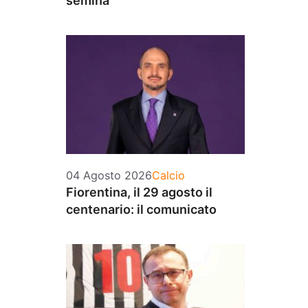
semina
Categorie
04 Agosto 2026
Calcio
Fiorentina, il 29 agosto il
centenario: il comunicato