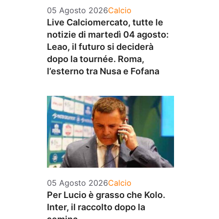
Categorie
05 Agosto 2026
Calcio
Live Calciomercato, tutte le
notizie di martedì 04 agosto:
Leao, il futuro si deciderà
dopo la tournée. Roma,
l’esterno tra Nusa e Fofana
Categorie
05 Agosto 2026
Calcio
Per Lucio è grasso che Kolo.
Inter, il raccolto dopo la