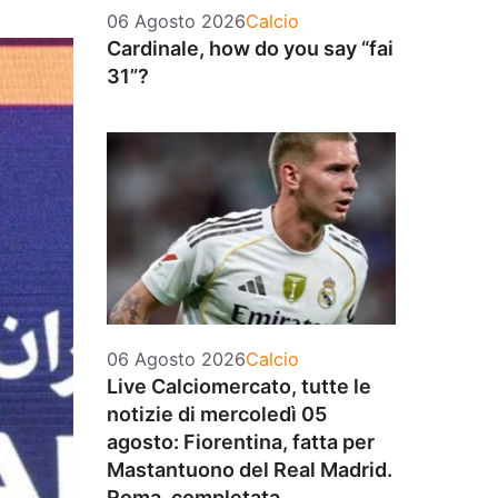
Categorie
06 Agosto 2026
Calcio
Cardinale, how do you say “fai
31”?
Categorie
06 Agosto 2026
Calcio
Live Calciomercato, tutte le
notizie di mercoledì 05
agosto: Fiorentina, fatta per
Mastantuono del Real Madrid.
Roma, completata