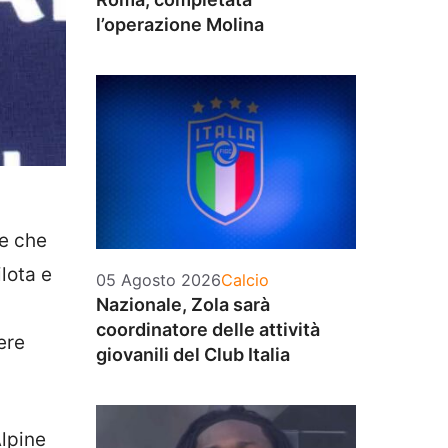
l’operazione Molina
re che
ilota e
Categorie
05 Agosto 2026
Calcio
Nazionale, Zola sarà
coordinatore delle attività
ere
giovanili del Club Italia
Alpine