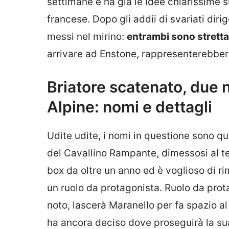
settimane e ha già le idee chiarissime 
francese. Dopo gli addii di svariati dir
messi nel mirino:
entrambi sono strettam
arrivare ad Enstone, rappresenterebbero
Briatore scatenato, due no
Alpine: nomi e dettagli
Udite udite, i nomi in questione sono que
del Cavallino Rampante, dimessosi al te
box da oltre un anno ed è voglioso di 
un ruolo da protagonista. Ruolo da pro
noto, lascerà Maranello per fa spazio 
ha ancora deciso dove proseguirà la sua