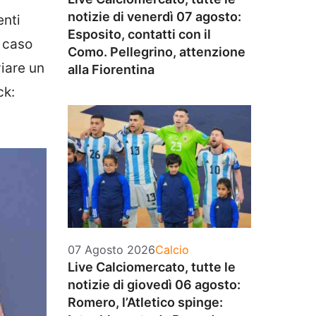
notizie di venerdì 07 agosto:
enti
Esposito, contatti con il
l caso
Como. Pellegrino, attenzione
iare un
alla Fiorentina
ck:
Categorie
07 Agosto 2026
Calcio
Live Calciomercato, tutte le
notizie di giovedì 06 agosto:
Romero, l’Atletico spinge: