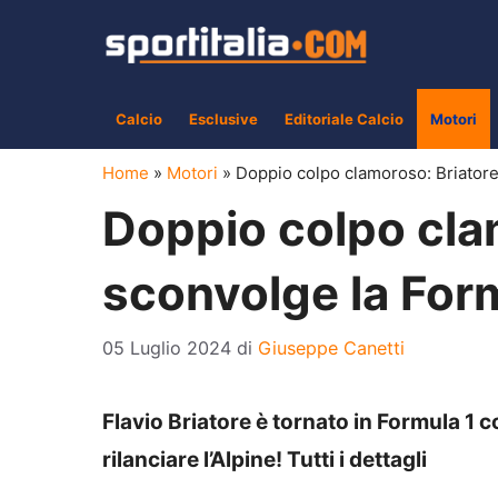
Vai
al
contenuto
Calcio
Esclusive
Editoriale Calcio
Motori
Home
»
Motori
»
Doppio colpo clamoroso: Briatore
Doppio colpo cla
sconvolge la For
05 Luglio 2024
di
Giuseppe Canetti
Flavio Briatore è tornato in Formula 1 c
rilanciare l’Alpine! Tutti i dettagli