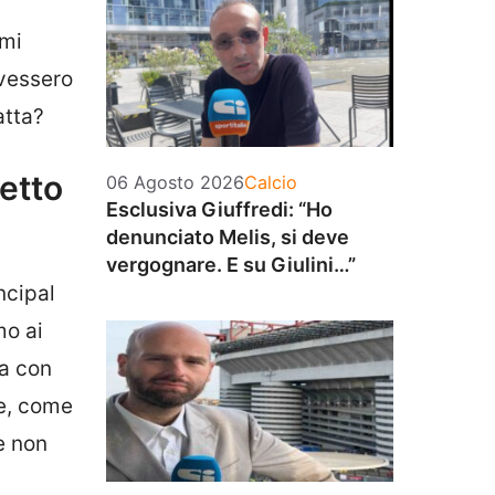
omi
vessero
ratta?
getto
Categorie
06 Agosto 2026
Calcio
Esclusiva Giuffredi: “Ho
denunciato Melis, si deve
vergognare. E su Giulini…”
ncipal
mo ai
ra con
he, come
 non