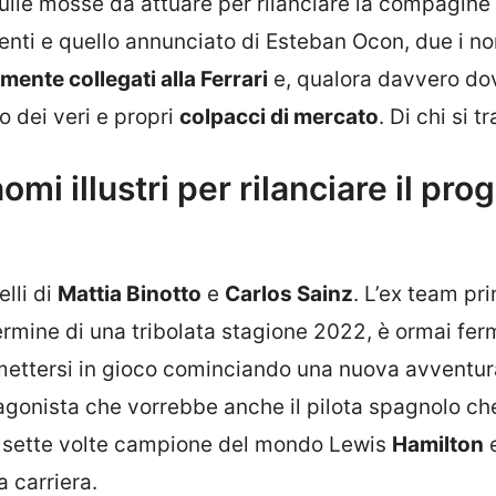
sulle mosse da attuare per rilanciare la compagine
igenti e quello annunciato di Esteban Ocon, due i n
ente collegati alla Ferrari
e, qualora davvero do
 dei veri e propri
colpacci di mercato
. Di chi si t
mi illustri per rilanciare il pro
lli di
Mattia Binotto
e
Carlos Sainz
. L’ex team pri
rmine di una tribolata stagione 2022, è ormai fer
rimettersi in gioco cominciando una nuova avventu
tagonista che vorrebbe anche il pilota spagnolo c
al sette volte campione del mondo Lewis
Hamilton
e
 carriera.