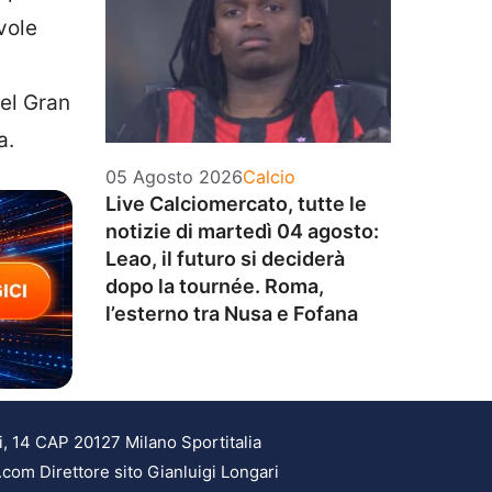
vole
del Gran
a.
Categorie
05 Agosto 2026
Calcio
Live Calciomercato, tutte le
notizie di martedì 04 agosto:
Leao, il futuro si deciderà
dopo la tournée. Roma,
l’esterno tra Nusa e Fofana
i, 14 CAP 20127 Milano Sportitalia
.com Direttore sito Gianluigi Longari