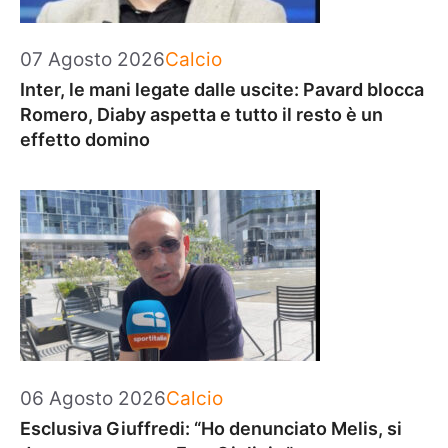
Categorie
07 Agosto 2026
Calcio
Inter, le mani legate dalle uscite: Pavard blocca
Romero, Diaby aspetta e tutto il resto è un
effetto domino
Categorie
06 Agosto 2026
Calcio
Esclusiva Giuffredi: “Ho denunciato Melis, si