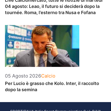
Live Calciomercato, tutte le notizie di martedì
04 agosto: Leao, il futuro si deciderà dopo la
tournée. Roma, l’esterno tra Nusa e Fofana
Categorie
05 Agosto 2026
Calcio
Per Lucio è grasso che Kolo. Inter, il raccolto
dopo la semina