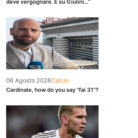
deve vergognare. E su Giulini…”
Categorie
06 Agosto 2026
Calcio
Cardinale, how do you say “fai 31”?