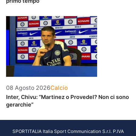
primo tempo”
Categorie
08 Agosto 2026
Calcio
Inter, Chivu: “Martinez o Provedel? Non ci sono
gerarchie”
SPORTITALIA Italia Sport Communication S.r.l. P.IVA