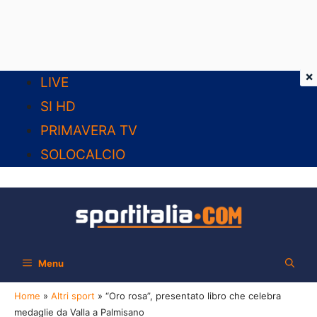
×
Vai
LIVE
al
SI HD
contenuto
PRIMAVERA TV
SOLOCALCIO
Menu
Home
»
Altri sport
»
“Oro rosa”, presentato libro che celebra
medaglie da Valla a Palmisano