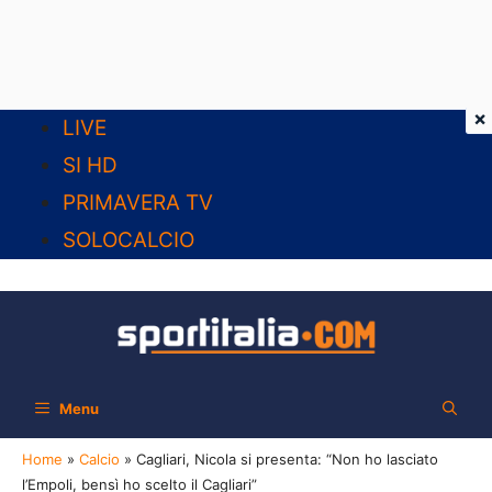
×
Vai
LIVE
al
SI HD
contenuto
PRIMAVERA TV
SOLOCALCIO
Menu
Home
»
Calcio
»
Cagliari, Nicola si presenta: “Non ho lasciato
l’Empoli, bensì ho scelto il Cagliari”