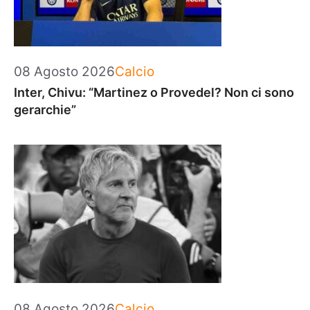
Categorie
08 Agosto 2026
Calcio
Inter, Chivu: “Martinez o Provedel? Non ci sono
gerarchie”
Categorie
08 Agosto 2026
Calcio