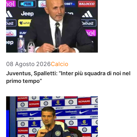
Categorie
08 Agosto 2026
Calcio
Juventus, Spalletti: “Inter più squadra di noi nel
primo tempo”