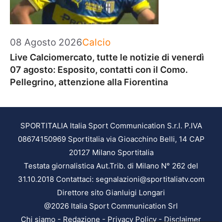
Categorie
08 Agosto 2026
Calcio
Live Calciomercato, tutte le notizie di venerdì
07 agosto: Esposito, contatti con il Como.
Pellegrino, attenzione alla Fiorentina
SPORTITALIA Italia Sport Communication S.r.l. P.IVA
08674150969 Sportitalia via Gioacchino Belli, 14 CAP
20127 Milano Sportitalia
Testata giornalistica Aut.Trib. di Milano N° 262 del
31.10.2018 Contattaci: segnalazioni@sportitaliatv.com
Direttore sito Gianluigi Longari
@2026 Italia Sport Communication Srl
Chi siamo
-
Redazione
-
Privacy Policy
-
Disclaimer