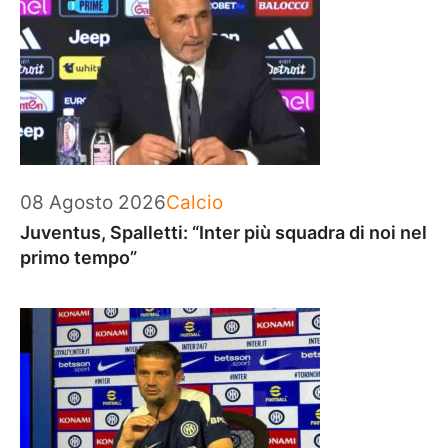
Categorie
08 Agosto 2026
Calcio
Juventus, Spalletti: “Inter più squadra di noi nel
primo tempo”