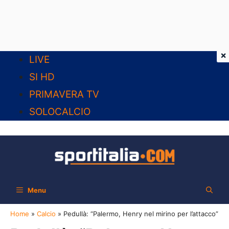
×
Vai
LIVE
al
SI HD
contenuto
PRIMAVERA TV
SOLOCALCIO
Menu
Home
»
Calcio
»
Pedullà: “Palermo, Henry nel mirino per l’attacco”