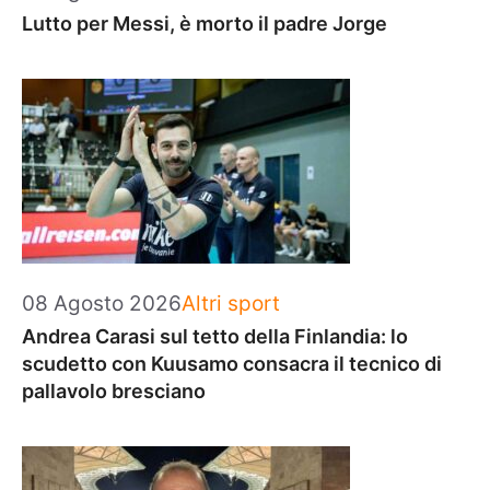
Lutto per Messi, è morto il padre Jorge
Categorie
08 Agosto 2026
Altri sport
Andrea Carasi sul tetto della Finlandia: lo
scudetto con Kuusamo consacra il tecnico di
pallavolo bresciano