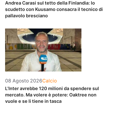
Andrea Carasi sul tetto della Finlandia: lo
scudetto con Kuusamo consacra il tecnico di
pallavolo bresciano
Categorie
08 Agosto 2026
Calcio
L’Inter avrebbe 120 milioni da spendere sul
mercato. Ma volere è potere: Oaktree non
vuole e se li tiene in tasca