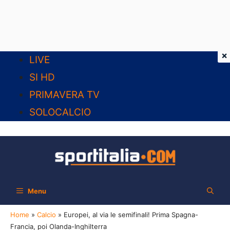
×
Vai
LIVE
al
SI HD
contenuto
PRIMAVERA TV
SOLOCALCIO
Menu
Home
»
Calcio
»
Europei, al via le semifinali! Prima Spagna-
Francia, poi Olanda-Inghilterra