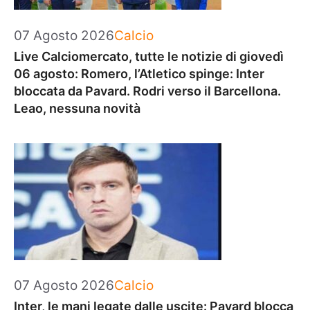
Categorie
07 Agosto 2026
Calcio
Live Calciomercato, tutte le notizie di giovedì
06 agosto: Romero, l’Atletico spinge: Inter
bloccata da Pavard. Rodri verso il Barcellona.
Leao, nessuna novità
Categorie
07 Agosto 2026
Calcio
Inter, le mani legate dalle uscite: Pavard blocca