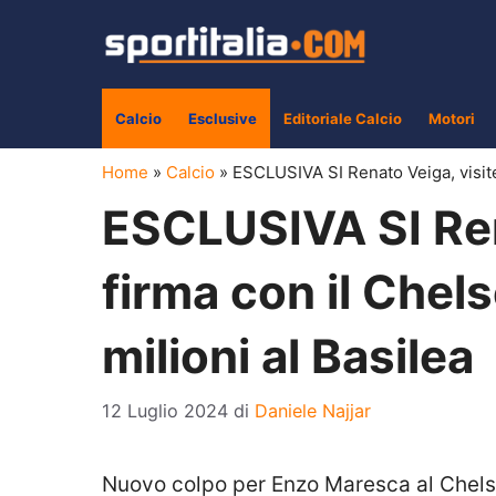
Vai
al
contenuto
Calcio
Esclusive
Editoriale Calcio
Motori
Home
»
Calcio
»
ESCLUSIVA SI Renato Veiga, visite f
ESCLUSIVA SI Rena
firma con il Chelse
milioni al Basilea
12 Luglio 2024
di
Daniele Najjar
Nuovo colpo per Enzo Maresca al Chels