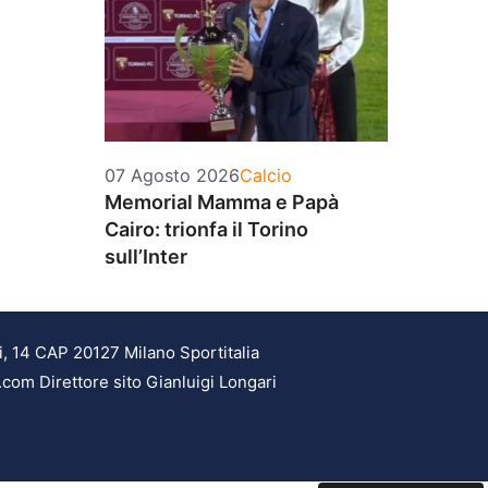
Categorie
07 Agosto 2026
Calcio
Memorial Mamma e Papà
Cairo: trionfa il Torino
sull’Inter
i, 14 CAP 20127 Milano Sportitalia
.com Direttore sito Gianluigi Longari