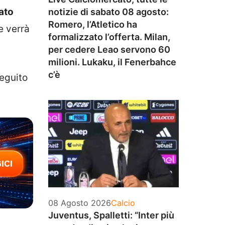
ato
notizie di sabato 08 agosto:
Romero, l’Atletico ha
e verrà
formalizzato l’offerta. Milan,
per cedere Leao servono 60
milioni. Lukaku, il Fenerbahce
c’è
seguito
Categorie
08 Agosto 2026
Calcio
Juventus, Spalletti: “Inter più