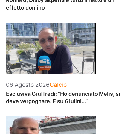
Romero, Diaby aspetta e tutto il resto è un
effetto domino
Categorie
06 Agosto 2026
Calcio
Esclusiva Giuffredi: “Ho denunciato Melis, si
deve vergognare. E su Giulini…”