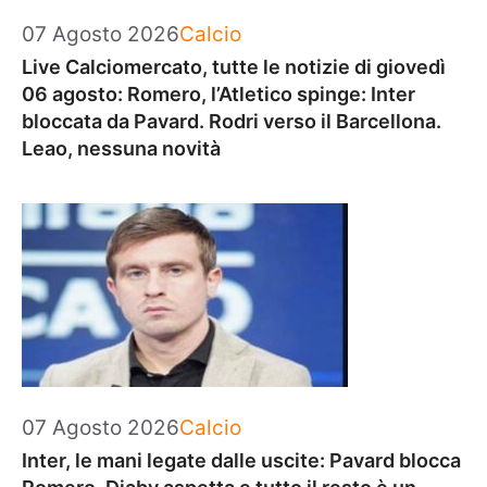
Categorie
07 Agosto 2026
Calcio
Live Calciomercato, tutte le notizie di giovedì
06 agosto: Romero, l’Atletico spinge: Inter
bloccata da Pavard. Rodri verso il Barcellona.
Leao, nessuna novità
Categorie
07 Agosto 2026
Calcio
Inter, le mani legate dalle uscite: Pavard blocca