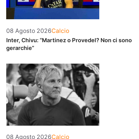
Categorie
08 Agosto 2026
Calcio
Inter, Chivu: “Martinez o Provedel? Non ci sono
gerarchie”
Categorie
08 Agosto 2026
Calcio