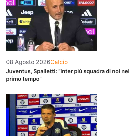
Categorie
08 Agosto 2026
Calcio
Juventus, Spalletti: “Inter più squadra di noi nel
primo tempo”