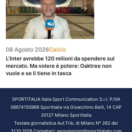
Categorie
08 Agosto 2026
Calcio
L’Inter avrebbe 120 milioni da spendere sul
mercato. Ma volere è potere: Oaktree non
vuole e se li tiene in tasca
SPORTITALIA Italia Sport Communication S.r.l. P.IVA
08674150969 Sportitalia via Gioacchino Belli, 14 CAP
20127 Milano Sportitalia
Testata giornalistica Aut.Trib. di Milano N° 262 del
31.10.2018 Contattaci: segnalazioni@sportitaliatv.com