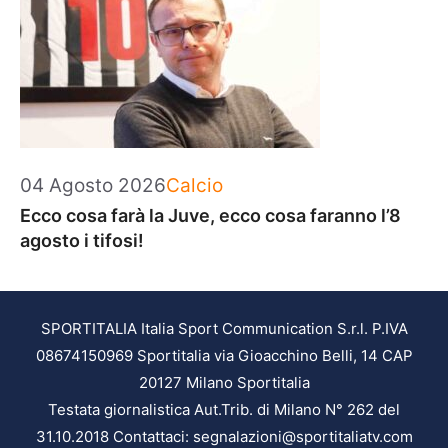
Categorie
04 Agosto 2026
Calcio
Ecco cosa farà la Juve, ecco cosa faranno l’8
agosto i tifosi!
SPORTITALIA Italia Sport Communication S.r.l. P.IVA
08674150969 Sportitalia via Gioacchino Belli, 14 CAP
20127 Milano Sportitalia
Testata giornalistica Aut.Trib. di Milano N° 262 del
31.10.2018 Contattaci: segnalazioni@sportitaliatv.com