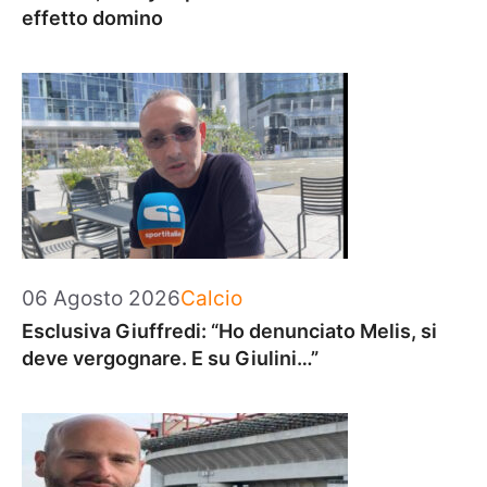
effetto domino
Categorie
06 Agosto 2026
Calcio
Esclusiva Giuffredi: “Ho denunciato Melis, si
deve vergognare. E su Giulini…”