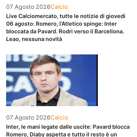
Categorie
07 Agosto 2026
Calcio
Live Calciomercato, tutte le notizie di giovedì
06 agosto: Romero, l’Atletico spinge: Inter
bloccata da Pavard. Rodri verso il Barcellona.
Leao, nessuna novità
Categorie
07 Agosto 2026
Calcio
Inter, le mani legate dalle uscite: Pavard blocca
Romero, Diaby aspetta e tutto il resto è un