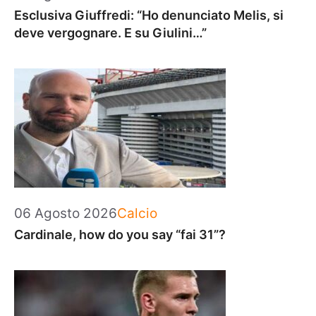
Esclusiva Giuffredi: “Ho denunciato Melis, si
deve vergognare. E su Giulini…”
Categorie
06 Agosto 2026
Calcio
Cardinale, how do you say “fai 31”?