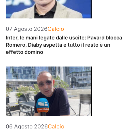
Categorie
07 Agosto 2026
Calcio
Inter, le mani legate dalle uscite: Pavard blocca
Romero, Diaby aspetta e tutto il resto è un
effetto domino
Categorie
06 Agosto 2026
Calcio