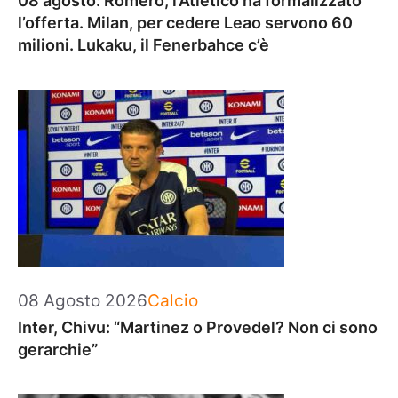
08 agosto: Romero, l’Atletico ha formalizzato
l’offerta. Milan, per cedere Leao servono 60
milioni. Lukaku, il Fenerbahce c’è
Categorie
08 Agosto 2026
Calcio
Inter, Chivu: “Martinez o Provedel? Non ci sono
gerarchie”