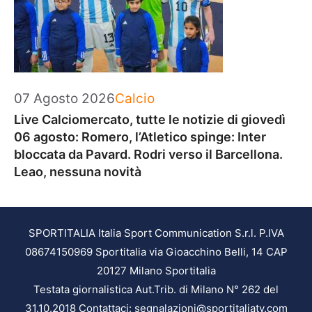
Categorie
07 Agosto 2026
Calcio
Live Calciomercato, tutte le notizie di giovedì
06 agosto: Romero, l’Atletico spinge: Inter
bloccata da Pavard. Rodri verso il Barcellona.
Leao, nessuna novità
SPORTITALIA Italia Sport Communication S.r.l. P.IVA
08674150969 Sportitalia via Gioacchino Belli, 14 CAP
20127 Milano Sportitalia
Testata giornalistica Aut.Trib. di Milano N° 262 del
31.10.2018 Contattaci: segnalazioni@sportitaliatv.com