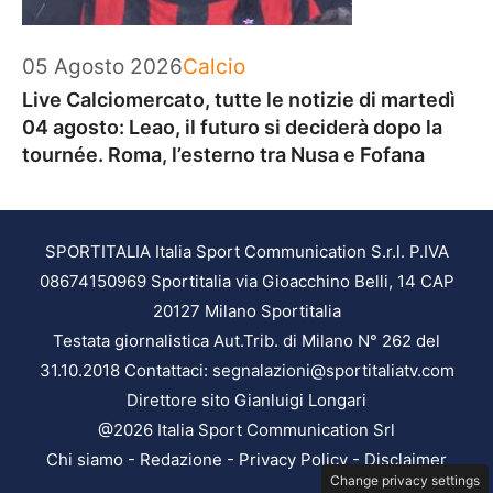
Categorie
05 Agosto 2026
Calcio
Live Calciomercato, tutte le notizie di martedì
04 agosto: Leao, il futuro si deciderà dopo la
tournée. Roma, l’esterno tra Nusa e Fofana
SPORTITALIA Italia Sport Communication S.r.l. P.IVA
08674150969 Sportitalia via Gioacchino Belli, 14 CAP
20127 Milano Sportitalia
Testata giornalistica Aut.Trib. di Milano N° 262 del
31.10.2018 Contattaci: segnalazioni@sportitaliatv.com
Direttore sito Gianluigi Longari
@2026 Italia Sport Communication Srl
Chi siamo
-
Redazione
-
Privacy Policy
-
Disclaimer
Change privacy settings