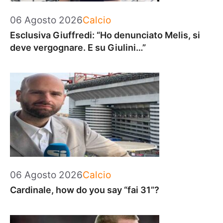
Categorie
06 Agosto 2026
Calcio
Esclusiva Giuffredi: “Ho denunciato Melis, si
deve vergognare. E su Giulini…”
Categorie
06 Agosto 2026
Calcio
Cardinale, how do you say “fai 31”?