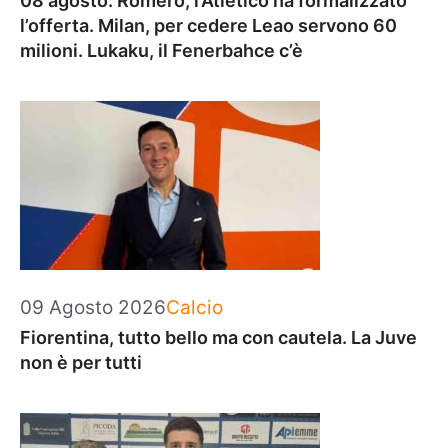
08 agosto: Romero, l’Atletico ha formalizzato
l’offerta. Milan, per cedere Leao servono 60
milioni. Lukaku, il Fenerbahce c’è
Categorie
09 Agosto 2026
Calcio
Fiorentina, tutto bello ma con cautela. La Juve
non è per tutti