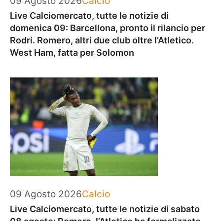
09 Agosto 2026
Calcio
Live Calciomercato, tutte le notizie di
domenica 09: Barcellona, pronto il rilancio per
Rodri. Romero, altri due club oltre l’Atletico.
West Ham, fatta per Solomon
Categorie
09 Agosto 2026
Calcio
Live Calciomercato, tutte le notizie di sabato