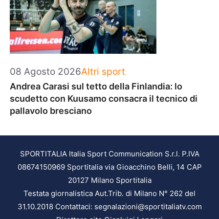
Categorie
08 Agosto 2026
Altri sport
Andrea Carasi sul tetto della Finlandia: lo
scudetto con Kuusamo consacra il tecnico di
pallavolo bresciano
SPORTITALIA Italia Sport Communication S.r.l. P.IVA
08674150969 Sportitalia via Gioacchino Belli, 14 CAP
20127 Milano Sportitalia
Testata giornalistica Aut.Trib. di Milano N° 262 del
31.10.2018 Contattaci: segnalazioni@sportitaliatv.com