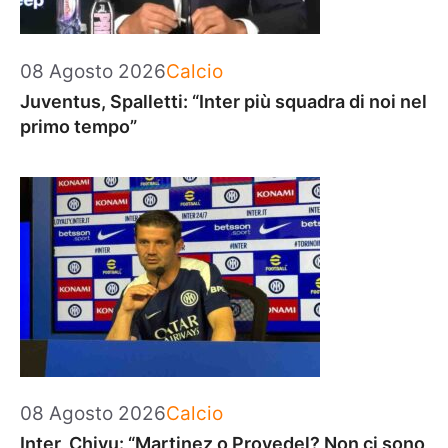
Categorie
08 Agosto 2026
Calcio
Juventus, Spalletti: “Inter più squadra di noi nel
primo tempo”
Categorie
08 Agosto 2026
Calcio
Inter, Chivu: “Martinez o Provedel? Non ci sono