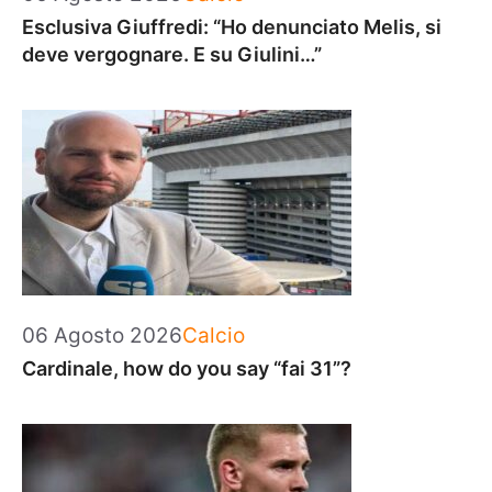
Esclusiva Giuffredi: “Ho denunciato Melis, si
deve vergognare. E su Giulini…”
Categorie
06 Agosto 2026
Calcio
Cardinale, how do you say “fai 31”?