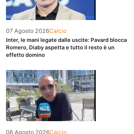
Categorie
07 Agosto 2026
Calcio
Inter, le mani legate dalle uscite: Pavard blocca
Romero, Diaby aspetta e tutto il resto è un
effetto domino
Categorie
06 Agosto 2026
Calcio