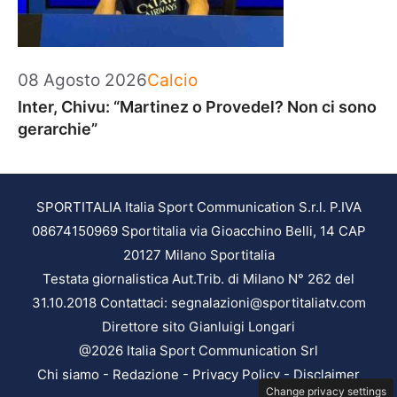
Categorie
08 Agosto 2026
Calcio
Inter, Chivu: “Martinez o Provedel? Non ci sono
gerarchie”
SPORTITALIA Italia Sport Communication S.r.l. P.IVA
08674150969 Sportitalia via Gioacchino Belli, 14 CAP
20127 Milano Sportitalia
Testata giornalistica Aut.Trib. di Milano N° 262 del
31.10.2018 Contattaci: segnalazioni@sportitaliatv.com
Direttore sito Gianluigi Longari
@2026 Italia Sport Communication Srl
Chi siamo
-
Redazione
-
Privacy Policy
-
Disclaimer
Change privacy settings