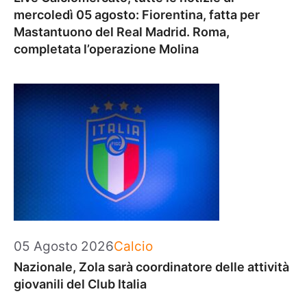
mercoledì 05 agosto: Fiorentina, fatta per
Mastantuono del Real Madrid. Roma,
completata l’operazione Molina
Categorie
05 Agosto 2026
Calcio
Nazionale, Zola sarà coordinatore delle attività
giovanili del Club Italia