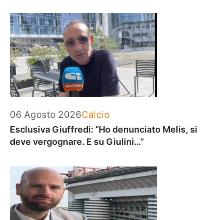
Categorie
06 Agosto 2026
Calcio
Esclusiva Giuffredi: “Ho denunciato Melis, si
deve vergognare. E su Giulini…”