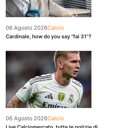
Categorie
06 Agosto 2026
Calcio
Cardinale, how do you say “fai 31”?
Categorie
06 Agosto 2026
Calcio
Live Calciomercato, tutte le notizie di