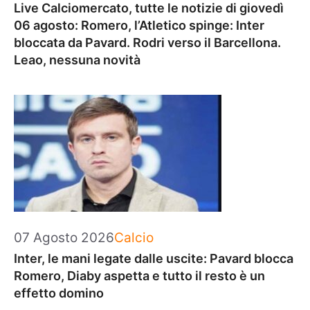
Live Calciomercato, tutte le notizie di giovedì
06 agosto: Romero, l’Atletico spinge: Inter
bloccata da Pavard. Rodri verso il Barcellona.
Leao, nessuna novità
Categorie
07 Agosto 2026
Calcio
Inter, le mani legate dalle uscite: Pavard blocca
Romero, Diaby aspetta e tutto il resto è un
effetto domino