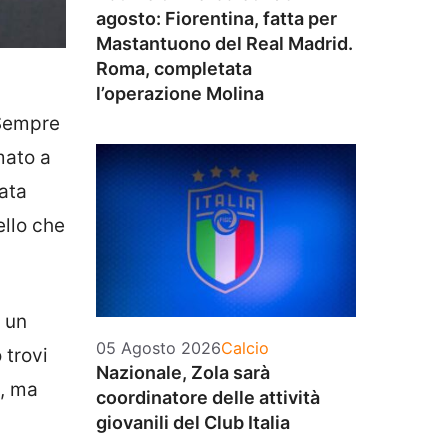
agosto: Fiorentina, fatta per
Mastantuono del Real Madrid.
Roma, completata
l’operazione Molina
 Sempre
mato a
ata
ello che
a un
Categorie
05 Agosto 2026
Calcio
 trovi
Nazionale, Zola sarà
l, ma
coordinatore delle attività
giovanili del Club Italia