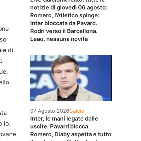
notizie di giovedì 06 agosto:
Romero, l’Atletico spinge:
Inter bloccata da Pavard.
ione
Rodri verso il Barcellona.
Leao, nessuna novità
rso
le di
o
ue,
ello
Categorie
07 Agosto 2026
Calcio
sta
Inter, le mani legate dalle
 io.
uscite: Pavard blocca
iovane
Romero, Diaby aspetta e tutto