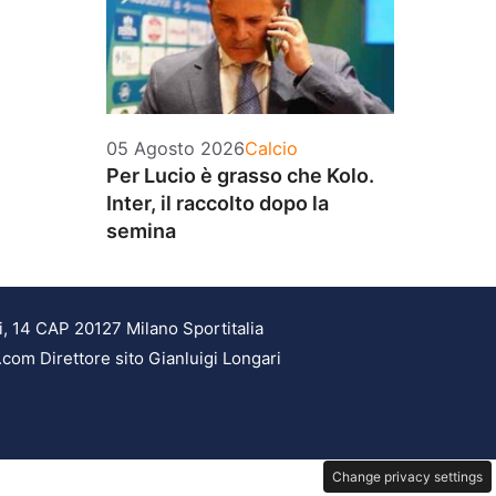
Categorie
05 Agosto 2026
Calcio
Per Lucio è grasso che Kolo.
Inter, il raccolto dopo la
semina
i, 14 CAP 20127 Milano Sportitalia
.com Direttore sito Gianluigi Longari
Change privacy settings