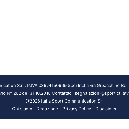
ation S.r.l. P.IVA 08674150969 Sportitalia via Gioacchino Bell
ilano N° 262 del 31.10.2018 Contattaci: segnalazioni@sportitaliatv
@2026 Italia Sport Communication Srl
Chi siamo
-
Redazione
-
Privacy Policy
-
Disclaimer