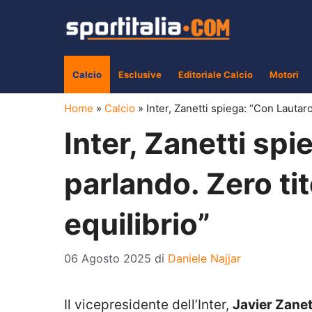
Vai
al
contenuto
Calcio
Esclusive
Editoriale Calcio
Motori
Home
»
Calcio
»
Inter, Zanetti spiega: “Con Lautaro
Inter, Zanetti spi
parlando. Zero tit
equilibrio”
06 Agosto 2025
di
Daniele Najjar
Il vicepresidente dell’Inter,
Javier Zanet